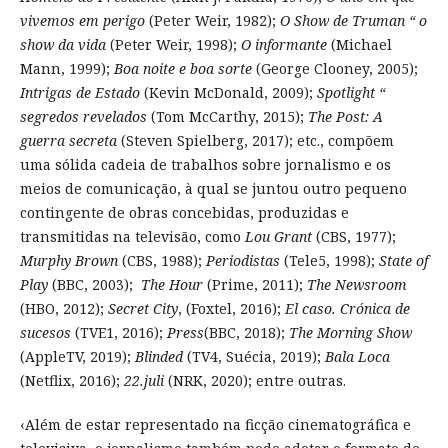
vivemos em perigo
(Peter Weir, 1982);
O Show de Truman “ o
show da vida
(Peter Weir, 1998);
O informante
(Michael
Mann, 1999);
Boa noite e boa sorte
(George Clooney, 2005);
Intrigas de Estado
(Kevin McDonald, 2009);
Spotlight “
segredos revelados
(Tom McCarthy, 2015);
The Post: A
guerra secreta
(Steven Spielberg, 2017); etc., compõem
uma sólida cadeia de trabalhos sobre jornalismo e os
meios de comunicação, à qual se juntou outro pequeno
contingente de obras concebidas, produzidas e
transmitidas na televisão, como
Lou Grant
(CBS, 1977);
Murphy Brown
(CBS, 1988);
Periodistas
(Tele5, 1998);
State of
Play
(BBC, 2003);
The Hour
(Prime, 2011);
The Newsroom
(HBO, 2012);
Secret City
, (Foxtel, 2016);
El caso.
Crónica de
sucesos
(TVE1, 2016);
Press
(BBC, 2018);
The Morning Show
(AppleTV, 2019);
Blinded
(TV4, Suécia, 2019);
Bala Loca
(Netflix, 2016);
22.juli
(NRK, 2020); entre outras.
‹Além de estar representado na ficção cinematográfica e