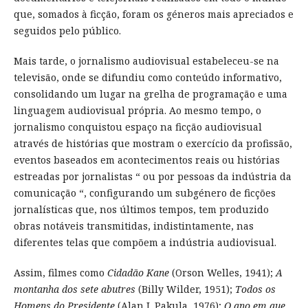
que, somados à ficção, foram os géneros mais apreciados e
seguidos pelo público.
Mais tarde, o jornalismo audiovisual estabeleceu-se na
televisão, onde se difundiu como conteúdo informativo,
consolidando um lugar na grelha de programação e uma
linguagem audiovisual própria. Ao mesmo tempo, o
jornalismo conquistou espaço na ficção audiovisual
através de histórias que mostram o exercício da profissão,
eventos baseados em acontecimentos reais ou histórias
estreadas por jornalistas “ ou por pessoas da indústria da
comunicação “, configurando um subgénero de ficções
jornalísticas que, nos últimos tempos, tem produzido
obras notáveis transmitidas, indistintamente, nas
diferentes telas que compõem a indústria audiovisual.
Assim, filmes como
Cidadão Kane
(Orson Welles, 1941);
A
montanha dos sete abutres
(Billy Wilder, 1951);
Todos os
Homens do Presidente
(Alan J. Pakula, 1976);
O ano em que