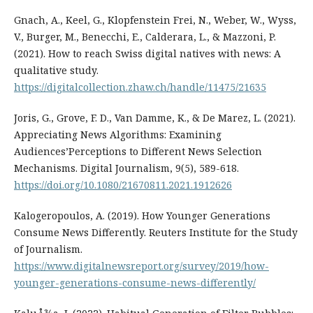
Gnach, A., Keel, G., Klopfenstein Frei, N., Weber, W., Wyss,
V., Burger, M., Benecchi, E., Calderara, L., & Mazzoni, P.
(2021). How to reach Swiss digital natives with news: A
qualitative study.
https://digitalcollection.zhaw.ch/handle/11475/21635
Joris, G., Grove, F. D., Van Damme, K., & De Marez, L. (2021).
Appreciating News Algorithms: Examining
Audiences’Perceptions to Different News Selection
Mechanisms. Digital Journalism, 9(5), 589-618.
https://doi.org/10.1080/21670811.2021.1912626
Kalogeropoulos, A. (2019). How Younger Generations
Consume News Differently. Reuters Institute for the Study
of Journalism.
https://www.digitalnewsreport.org/survey/2019/how-
younger-generations-consume-news-differently/