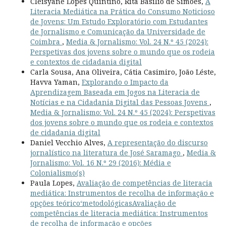
Cleisyane Lopes Quintino, Rita Basílio de Simões,
A
Literacia Mediática na Prática do Consumo Noticioso
de Jovens: Um Estudo Exploratório com Estudantes
de Jornalismo e Comunicação da Universidade de
Coimbra
,
Media & Jornalismo: Vol. 24 N.º 45 (2024):
Perspetivas dos jovens sobre o mundo que os rodeia
e contextos de cidadania digital
Carla Sousa, Ana Oliveira, Cátia Casimiro, João Léste,
Havva Yaman,
Explorando o Impacto da
Aprendizagem Baseada em Jogos na Literacia de
Notícias e na Cidadania Digital das Pessoas Jovens
,
Media & Jornalismo: Vol. 24 N.º 45 (2024): Perspetivas
dos jovens sobre o mundo que os rodeia e contextos
de cidadania digital
Daniel Vecchio Alves,
A representação do discurso
jornalístico na literatura de José Saramago
,
Media &
Jornalismo: Vol. 16 N.º 29 (2016): Média e
Colonialismo(s)
Paula Lopes,
Avaliação de competências de literacia
mediática: Instrumentos de recolha de informação e
opções teórico‘metodológicasAvaliação de
competências de literacia mediática: Instrumentos
de recolha de informação e opções