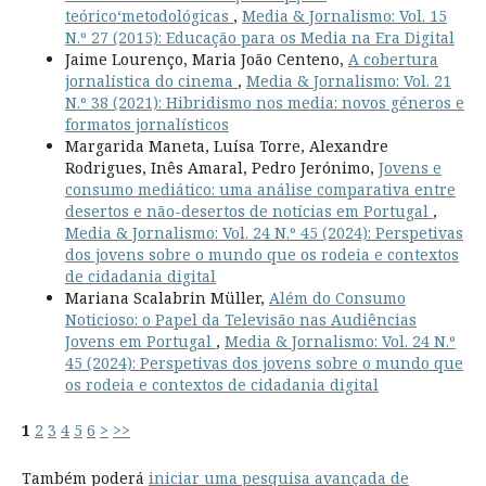
teórico‘metodológicas
,
Media & Jornalismo: Vol. 15
N.º 27 (2015): Educação para os Media na Era Digital
Jaime Lourenço, Maria João Centeno,
A cobertura
jornalística do cinema
,
Media & Jornalismo: Vol. 21
N.º 38 (2021): Hibridismo nos media: novos géneros e
formatos jornalísticos
Margarida Maneta, Luísa Torre, Alexandre
Rodrigues, Inês Amaral, Pedro Jerónimo,
Jovens e
consumo mediático: uma análise comparativa entre
desertos e não-desertos de notícias em Portugal
,
Media & Jornalismo: Vol. 24 N.º 45 (2024): Perspetivas
dos jovens sobre o mundo que os rodeia e contextos
de cidadania digital
Mariana Scalabrin Müller,
Além do Consumo
Noticioso: o Papel da Televisão nas Audiências
Jovens em Portugal
,
Media & Jornalismo: Vol. 24 N.º
45 (2024): Perspetivas dos jovens sobre o mundo que
os rodeia e contextos de cidadania digital
1
2
3
4
5
6
>
>>
Também poderá
iniciar uma pesquisa avançada de