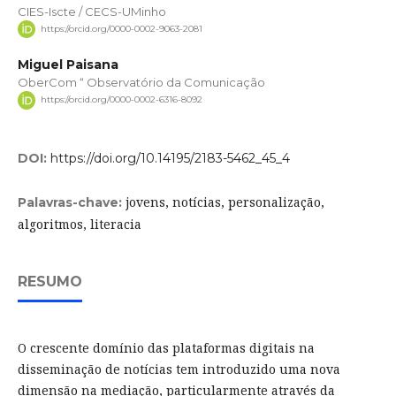
CIES-Iscte / CECS-UMinho
https://orcid.org/0000-0002-9063-2081
Miguel Paisana
OberCom “ Observatório da Comunicação
https://orcid.org/0000-0002-6316-8092
DOI:
https://doi.org/10.14195/2183-5462_45_4
jovens, notícias, personalização,
Palavras-chave:
algoritmos, literacia
RESUMO
O crescente domínio das plataformas digitais na
disseminação de notícias tem introduzido uma nova
dimensão na mediação, particularmente através da