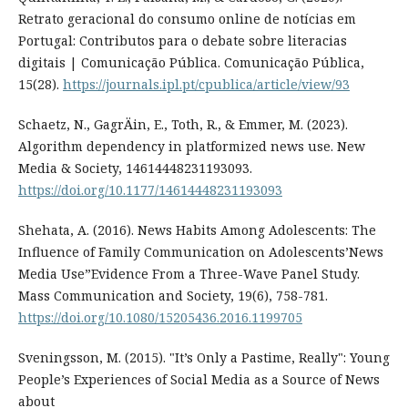
Retrato geracional do consumo online de notícias em
Portugal: Contributos para o debate sobre literacias
digitais | Comunicação Pública. Comunicação Pública,
15(28).
https://journals.ipl.pt/cpublica/article/view/93
Schaetz, N., GagrÄin, E., Toth, R., & Emmer, M. (2023).
Algorithm dependency in platformized news use. New
Media & Society, 14614448231193093.
https://doi.org/10.1177/14614448231193093
Shehata, A. (2016). News Habits Among Adolescents: The
Influence of Family Communication on Adolescents’News
Media Use”Evidence From a Three-Wave Panel Study.
Mass Communication and Society, 19(6), 758-781.
https://doi.org/10.1080/15205436.2016.1199705
Sveningsson, M. (2015). "It’s Only a Pastime, Really": Young
People’s Experiences of Social Media as a Source of News
about