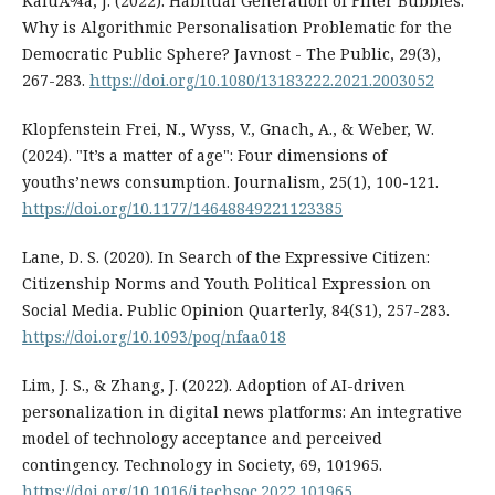
KaluÅ¾a, J. (2022). Habitual Generation of Filter Bubbles:
Why is Algorithmic Personalisation Problematic for the
Democratic Public Sphere? Javnost - The Public, 29(3),
267-283.
https://doi.org/10.1080/13183222.2021.2003052
Klopfenstein Frei, N., Wyss, V., Gnach, A., & Weber, W.
(2024). "It’s a matter of age": Four dimensions of
youths’news consumption. Journalism, 25(1), 100-121.
https://doi.org/10.1177/14648849221123385
Lane, D. S. (2020). In Search of the Expressive Citizen:
Citizenship Norms and Youth Political Expression on
Social Media. Public Opinion Quarterly, 84(S1), 257-283.
https://doi.org/10.1093/poq/nfaa018
Lim, J. S., & Zhang, J. (2022). Adoption of AI-driven
personalization in digital news platforms: An integrative
model of technology acceptance and perceived
contingency. Technology in Society, 69, 101965.
https://doi.org/10.1016/j.techsoc.2022.101965