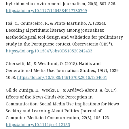
hybrid media environment. Journalism, 20(6), 807-826.
https://doi.org/10.1177/1464884917730709
Foá, C., Couraceiro, P., & Pinto-Martinho, A. (2024).
Decoding algorithmic literacy among journalists:
Methodological tool design and validation for preliminary
study in the Portuguese context. Observatorio (OBS*).
https://doi.org/10.15847/obsOBS18520242433
Ghersetti, M., & Westlund, O. (2018). Habits and
Generational Media Use. Journalism Studies, 19(7), 1039-
1058.
https://doi.org/10.1080/1461670X.2016.1254061
Gil de Zúñiga, H., Weeks, B., & Ardèvol-Abreu, A. (2017).
Effects of the News-Finds-Me Perception in
Communication: Social Media Use Implications for News
Seeking and Learning About Politics. Journal of
Computer-Mediated Communication, 22(3), 105-123.
https://doi.org/10.1111/jcc4.12185