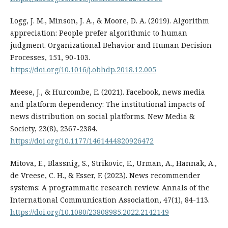
Logg, J. M., Minson, J. A., & Moore, D. A. (2019). Algorithm
appreciation: People prefer algorithmic to human
judgment. Organizational Behavior and Human Decision
Processes, 151, 90-103.
https://doi.org/10.1016/j.obhdp.2018.12.005
Meese, J., & Hurcombe, E. (2021). Facebook, news media
and platform dependency: The institutional impacts of
news distribution on social platforms. New Media &
Society, 23(8), 2367-2384.
https://doi.org/10.1177/1461444820926472
Mitova, E., Blassnig, S., Strikovic, E., Urman, A., Hannak, A.,
de Vreese, C. H., & Esser, F. (2023). News recommender
systems: A programmatic research review. Annals of the
International Communication Association, 47(1), 84-113.
https://doi.org/10.1080/23808985.2022.2142149