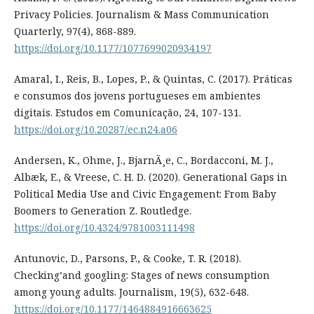
Privacy Policies. Journalism & Mass Communication
Quarterly, 97(4), 868-889.
https://doi.org/10.1177/1077699020934197
Amaral, I., Reis, B., Lopes, P., & Quintas, C. (2017). Práticas
e consumos dos jovens portugueses em ambientes
digitais. Estudos em Comunicação, 24, 107-131.
https://doi.org/10.20287/ec.n24.a06
Andersen, K., Ohme, J., BjarnÃ¸e, C., Bordacconi, M. J.,
Albæk, E., & Vreese, C. H. D. (2020). Generational Gaps in
Political Media Use and Civic Engagement: From Baby
Boomers to Generation Z. Routledge.
https://doi.org/10.4324/9781003111498
Antunovic, D., Parsons, P., & Cooke, T. R. (2018).
Checking’and googling: Stages of news consumption
among young adults. Journalism, 19(5), 632-648.
https://doi.org/10.1177/1464884916663625