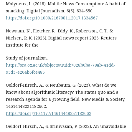
Molyneux, L. (2018). Mobile News Consumption: A habit of
snacking. Digital Journalism, 6(5), 634-650.
https://doi.org/10.1080/21670811.2017.1334567
Newman, N., Fletcher, R., Eddy, K., Robertson, C. T., &
Nielsen, R. K. (2023). Digital news report 2023. Reuters
Institute for the
Study of Journalism.
https://ora.ox.ac.uk/objects/uuid:7028b0ba-78ab-41dd-
95d3-e264b6fce483
Oeldorf-Hirsch, A., & Neubaum, G. (2023). What do we
know about algorithmic literacy? The status quo and a
research agenda for a growing field. New Media & Society,
14614448231182662.
https://doi.org/10.1177/14614448231182662
Oeldorf-Hirsch, A., & Srinivasan, P. (2022). An unavoidable