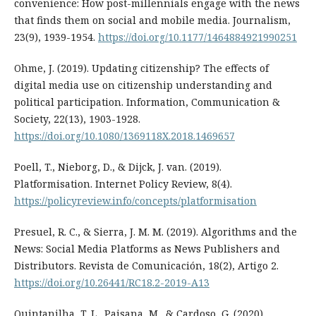
convenience: How post-millennials engage with the news
that finds them on social and mobile media. Journalism,
23(9), 1939-1954.
https://doi.org/10.1177/1464884921990251
Ohme, J. (2019). Updating citizenship? The effects of
digital media use on citizenship understanding and
political participation. Information, Communication &
Society, 22(13), 1903-1928.
https://doi.org/10.1080/1369118X.2018.1469657
Poell, T., Nieborg, D., & Dijck, J. van. (2019).
Platformisation. Internet Policy Review, 8(4).
https://policyreview.info/concepts/platformisation
Presuel, R. C., & Sierra, J. M. M. (2019). Algorithms and the
News: Social Media Platforms as News Publishers and
Distributors. Revista de Comunicación, 18(2), Artigo 2.
https://doi.org/10.26441/RC18.2-2019-A13
Quintanilha, T. L., Paisana, M., & Cardoso, G. (2020).