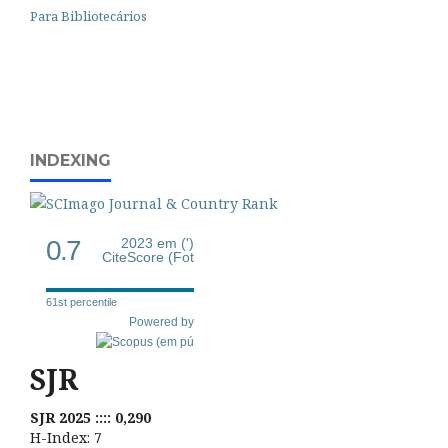
Para Bibliotecários
INDEXING
0.7
2023 em (')
CiteScore (Fot
61st percentile
Powered by
SJR
SJR 2025 :::: 0,290
H-Index: 7