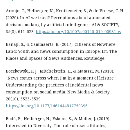
Araujo, T., Helberger, N., Kruikemeier, S., & de Vreese, C. H.
(2020). In AI we trust? Perceptions about automated
decision-making by artificial intelligence. AI & SOCIETY,
35(3), 611-623.
https://doi.org/10.1007/s00146-019-00931-w
Banaji, S., & Cammaerts, B. (2017). Citizens of Nowhere
Land: Youth and news consumption in Europe. Em The
Places and Spaces of News Audiences. Routledge.
Boczkowski, P. J., Mitchelstein, E., & Matassi, M. (2018).
"News comes across when I’m in a moment of leisure":
Understanding the practices of incidental news
consumption on social media. New Media & Society,
20(10), 3523-3539.
https://doi.org/10.1177/1461444817750396
Bodó, B., Helberger, N., Eskens, S., & Möller, J. (2019).
Interested in Diversity: The role of user attitudes,