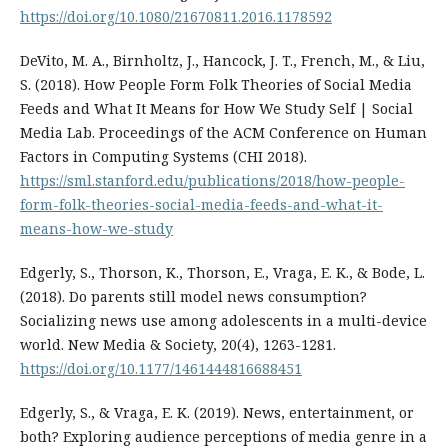
https://doi.org/10.1080/21670811.2016.1178592
DeVito, M. A., Birnholtz, J., Hancock, J. T., French, M., & Liu,
S. (2018). How People Form Folk Theories of Social Media
Feeds and What It Means for How We Study Self | Social
Media Lab. Proceedings of the ACM Conference on Human
Factors in Computing Systems (CHI 2018).
https://sml.stanford.edu/publications/2018/how-people-
form-folk-theories-social-media-feeds-and-what-it-
means-how-we-study
Edgerly, S., Thorson, K., Thorson, E., Vraga, E. K., & Bode, L.
(2018). Do parents still model news consumption?
Socializing news use among adolescents in a multi-device
world. New Media & Society, 20(4), 1263-1281.
https://doi.org/10.1177/1461444816688451
Edgerly, S., & Vraga, E. K. (2019). News, entertainment, or
both? Exploring audience perceptions of media genre in a