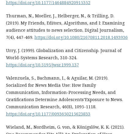
https://doi.org/10.1177/1464884920915352
Thurman, N., Moeller, J., Helberger, N., & Trilling, D.
(2019). My Friends, Editors, Algorithms, and I: Examining
audience attitudes to news selection. Digital Journalism,
7(4), 447-469.
https://doi.org/10.1080/21670811.2018.1493936
Urry, J. (1999). Globalization and Citizenship. Journal of
World-Systems Research, 310-324.
https://doi.org/10.5195/jwsr.1999.137
Valenzuela, S., Bachmann, I., & Aguilar, M. (2019).
Socialized for News Media Use: How Family
Communication, Information-Processing Needs, and
Gratifications Determine Adolescents’Exposure to News.
Communication Research, 46(8), 1095-1118.
https://doi.org/10.1177/0093650215623833
Wieland, M., Nordheim, G. von, & Königslöw, K. K. (2021).