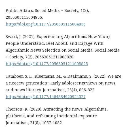
Public Affairs. Social Media + Society, 1(2),
2056305115604855.
https://doi.org/10.1177/2056305115604855
Swart, J. (2021). Experiencing Algorithms: How Young
People Understand, Feel About, and Engage With
Algorithmic News Selection on Social Media. Social Media
+ Society, 7(2), 20563051211008828.
https://doi.org/10.1177/20563051211008828
Tamboer, S. L., Kleemans, M., & Daalmans, S. (2022). We are
a neeeew generation’: Early adolescents’views on news
and news literacy. Journalism, 23(4), 806-822.
https://doi.org/10.1177/1464884920924527
Thorson, K. (2020). Attracting the news: Algorithms,
platforms, and reframing incidental exposure.
Journalism, 21(8), 1067-1082.