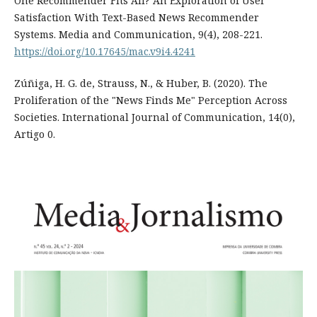
One Recommender Fits All? An Exploration of User
Satisfaction With Text-Based News Recommender
Systems. Media and Communication, 9(4), 208-221.
https://doi.org/10.17645/mac.v9i4.4241
Zúñiga, H. G. de, Strauss, N., & Huber, B. (2020). The
Proliferation of the "News Finds Me" Perception Across
Societies. International Journal of Communication, 14(0),
Artigo 0.