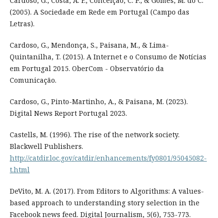
Cardoso, G., Costa, A. F., Conceição, C. P., & Gomes, M. do C.
(2005). A Sociedade em Rede em Portugal (Campo das
Letras).
Cardoso, G., Mendonça, S., Paisana, M., & Lima-
Quintanilha, T. (2015). A Internet e o Consumo de Notícias
em Portugal 2015. OberCom - Observatório da
Comunicação.
Cardoso, G., Pinto-Martinho, A., & Paisana, M. (2023).
Digital News Report Portugal 2023.
Castells, M. (1996). The rise of the network society.
Blackwell Publishers.
http://catdir.loc.gov/catdir/enhancements/fy0801/95045082-
t.html
DeVito, M. A. (2017). From Editors to Algorithms: A values-
based approach to understanding story selection in the
Facebook news feed. Digital Journalism, 5(6), 753-773.