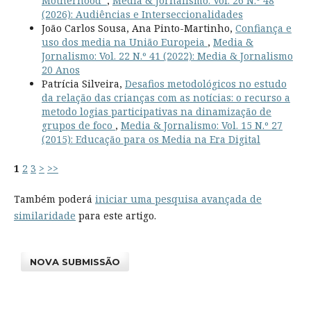
Motherhood’
,
Media & Jornalismo: Vol. 26 N.º 48
(2026): Audiências e Interseccionalidades
João Carlos Sousa, Ana Pinto-Martinho,
Confiança e
uso dos media na União Europeia
,
Media &
Jornalismo: Vol. 22 N.º 41 (2022): Media & Jornalismo
20 Anos
Patrícia Silveira,
Desafios metodológicos no estudo
da relação das crianças com as notícias: o recurso a
metodo logias participativas na dinamização de
grupos de foco
,
Media & Jornalismo: Vol. 15 N.º 27
(2015): Educação para os Media na Era Digital
1
2
3
>
>>
Também poderá
iniciar uma pesquisa avançada de
similaridade
para este artigo.
NOVA SUBMISSÃO