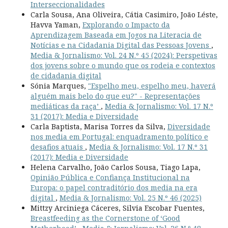
Interseccionalidades
Carla Sousa, Ana Oliveira, Cátia Casimiro, João Léste,
Havva Yaman,
Explorando o Impacto da
Aprendizagem Baseada em Jogos na Literacia de
Notícias e na Cidadania Digital das Pessoas Jovens
,
Media & Jornalismo: Vol. 24 N.º 45 (2024): Perspetivas
dos jovens sobre o mundo que os rodeia e contextos
de cidadania digital
Sónia Marques,
"Espelho meu, espelho meu, haverá
alguém mais belo do que eu?" - Representações
mediáticas da raça’
,
Media & Jornalismo: Vol. 17 N.º
31 (2017): Media e Diversidade
Carla Baptista, Marisa Torres da Silva,
Diversidade
nos media em Portugal: enquadramento político e
desafios atuais
,
Media & Jornalismo: Vol. 17 N.º 31
(2017): Media e Diversidade
Helena Carvalho, João Carlos Sousa, Tiago Lapa,
Opinião Pública e Confiança Institucional na
Europa: o papel contraditório dos media na era
digital
,
Media & Jornalismo: Vol. 25 N.º 46 (2025)
Mittzy Arciniega Cáceres, Silvia Escobar Fuentes,
Breastfeeding as the Cornerstone of ‘Good