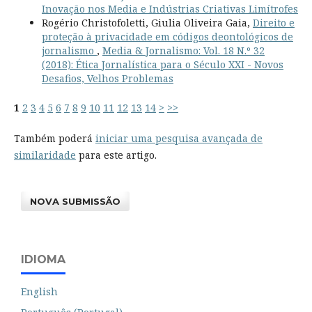
Inovação nos Media e Indústrias Criativas Limítrofes
Rogério Christofoletti, Giulia Oliveira Gaia,
Direito e
proteção à privacidade em códigos deontológicos de
jornalismo
,
Media & Jornalismo: Vol. 18 N.º 32
(2018): Ética Jornalística para o Século XXI - Novos
Desafios, Velhos Problemas
1
2
3
4
5
6
7
8
9
10
11
12
13
14
>
>>
Também poderá
iniciar uma pesquisa avançada de
similaridade
para este artigo.
NOVA SUBMISSÃO
IDIOMA
English