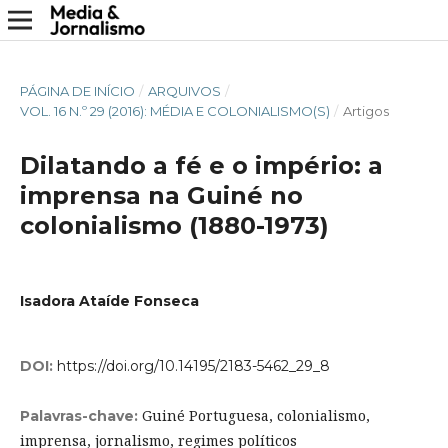
PÁGINA DE INÍCIO
/
ARQUIVOS
/
VOL. 16 N.º 29 (2016): MÉDIA E COLONIALISMO(S)
/
Artigos
Dilatando a fé e o império: a
imprensa na Guiné no
colonialismo (1880-1973)
Isadora Ataíde Fonseca
DOI:
https://doi.org/10.14195/2183-5462_29_8
Guiné Portuguesa, colonialismo,
Palavras-chave:
imprensa, jornalismo, regimes políticos