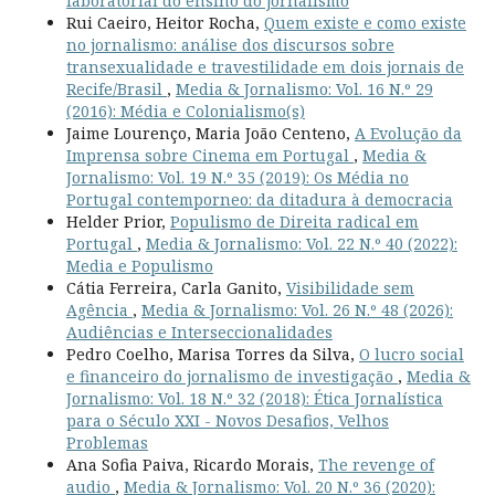
laboratorial do ensino do jornalismo
Rui Caeiro, Heitor Rocha,
Quem existe e como existe
no jornalismo: análise dos discursos sobre
transexualidade e travestilidade em dois jornais de
Recife/Brasil
,
Media & Jornalismo: Vol. 16 N.º 29
(2016): Média e Colonialismo(s)
Jaime Lourenço, Maria João Centeno,
A Evolução da
Imprensa sobre Cinema em Portugal
,
Media &
Jornalismo: Vol. 19 N.º 35 (2019): Os Média no
Portugal contemporneo: da ditadura à democracia
Helder Prior,
Populismo de Direita radical em
Portugal
,
Media & Jornalismo: Vol. 22 N.º 40 (2022):
Media e Populismo
Cátia Ferreira, Carla Ganito,
Visibilidade sem
Agência
,
Media & Jornalismo: Vol. 26 N.º 48 (2026):
Audiências e Interseccionalidades
Pedro Coelho, Marisa Torres da Silva,
O lucro social
e financeiro do jornalismo de investigação
,
Media &
Jornalismo: Vol. 18 N.º 32 (2018): Ética Jornalística
para o Século XXI - Novos Desafios, Velhos
Problemas
Ana Sofia Paiva, Ricardo Morais,
The revenge of
audio
,
Media & Jornalismo: Vol. 20 N.º 36 (2020):