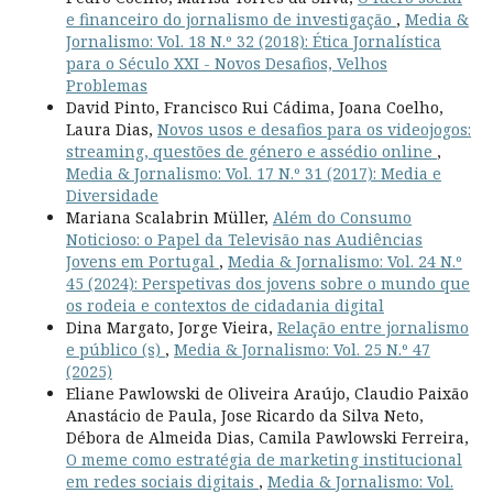
e financeiro do jornalismo de investigação
,
Media &
Jornalismo: Vol. 18 N.º 32 (2018): Ética Jornalística
para o Século XXI - Novos Desafios, Velhos
Problemas
David Pinto, Francisco Rui Cádima, Joana Coelho,
Laura Dias,
Novos usos e desafios para os videojogos:
streaming, questões de género e assédio online
,
Media & Jornalismo: Vol. 17 N.º 31 (2017): Media e
Diversidade
Mariana Scalabrin Müller,
Além do Consumo
Noticioso: o Papel da Televisão nas Audiências
Jovens em Portugal
,
Media & Jornalismo: Vol. 24 N.º
45 (2024): Perspetivas dos jovens sobre o mundo que
os rodeia e contextos de cidadania digital
Dina Margato, Jorge Vieira,
Relação entre jornalismo
e público (s)
,
Media & Jornalismo: Vol. 25 N.º 47
(2025)
Eliane Pawlowski de Oliveira Araújo, Claudio Paixão
Anastácio de Paula, Jose Ricardo da Silva Neto,
Débora de Almeida Dias, Camila Pawlowski Ferreira,
O meme como estratégia de marketing institucional
em redes sociais digitais
,
Media & Jornalismo: Vol.