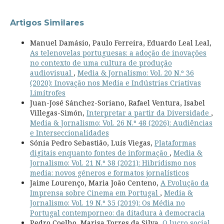
Artigos Similares
Manuel Damásio, Paulo Ferreira, Eduardo Leal Leal,
As telenovelas portuguesas: a adoção de inovações
no contexto de uma cultura de produção
audiovisual
,
Media & Jornalismo: Vol. 20 N.º 36
(2020): Inovação nos Media e Indústrias Criativas
Limítrofes
Juan-José Sánchez-Soriano, Rafael Ventura, Isabel
Villegas-Simón,
Interpretar a partir da Diversidade
,
Media & Jornalismo: Vol. 26 N.º 48 (2026): Audiências
e Interseccionalidades
Sónia Pedro Sebastião, Luís Viegas,
Plataformas
digitais enquanto fontes de informação
,
Media &
Jornalismo: Vol. 21 N.º 38 (2021): Hibridismo nos
media: novos géneros e formatos jornalísticos
Jaime Lourenço, Maria João Centeno,
A Evolução da
Imprensa sobre Cinema em Portugal
,
Media &
Jornalismo: Vol. 19 N.º 35 (2019): Os Média no
Portugal contemporneo: da ditadura à democracia
Pedro Coelho, Marisa Torres da Silva,
O lucro social