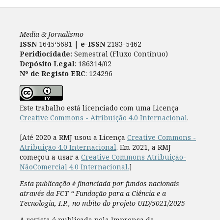
Media & Jornalismo
ISSN
1645‘5681 |
e-ISSN
2183-5462
Peridiocidade:
Semestral (Fluxo Contínuo)
Depósito Legal
: 186314/02
Nº de Registo ERC
: 124296
Este trabalho está licenciado com uma Licença
Creative Commons - Atribuição 4.0 Internacional
.
[Até 2020 a RMJ usou a Licença
Creative Commons -
Atribuição 4.0 Internacional
. Em 2021, a RMJ
começou a usar a
Creative Commons Atribuição-
NãoComercial 4.0 Internacional.
]
Esta publicação é financiada por fundos nacionais
através da FCT “ Fundação para a Ciência e a
Tecnologia, I.P., no mbito do projeto UID/5021/2025
A revista é publicada pela Imprensa da