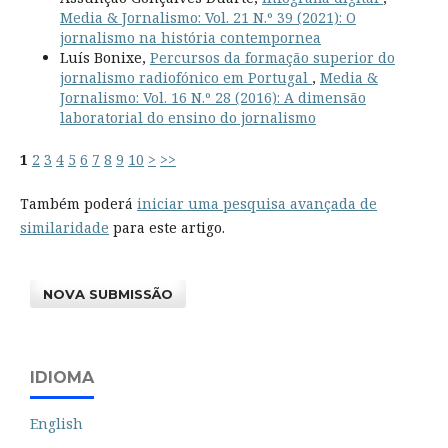
Media & Jornalismo: Vol. 21 N.º 39 (2021): O
jornalismo na história contempornea
Luís Bonixe,
Percursos da formação superior do
jornalismo radiofónico em Portugal
,
Media &
Jornalismo: Vol. 16 N.º 28 (2016): A dimensão
laboratorial do ensino do jornalismo
1
2
3
4
5
6
7
8
9
10
>
>>
Também poderá
iniciar uma pesquisa avançada de
similaridade
para este artigo.
NOVA SUBMISSÃO
IDIOMA
English