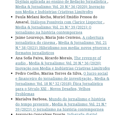
Digitais aplicada ao ensino de Redação Jornalística
,
Media & Jornalismo: Vol. 20 N.º 36 (2020): Inovação
nos Media e Indústrias Criativas Limítrofes
Paula Melani Rocha, Muriel Emídio Pessoa do
Amaral,
Diálogos Possíveis com Clarice Lispector
,
Media & Jornalismo: Vol. 21 N.º 39 (2021): O
jornalismo na história contempornea
Jaime Lourenço, Maria João Centeno,
A cobertura
jornalística do cinema
,
Media & Jornalismo: Vol. 21
N.º 38 (2021): Hibridismo nos media: novos géneros e
formatos jornalísticos
Ana Sofia Paiva, Ricardo Morais,
The revenge of
audio
,
Media & Jornalismo: Vol. 20 N.º 36 (2020):
Inovação nos Media e Indústrias Criativas Limítrofes
Pedro Coelho, Marisa Torres da Silva,
O lucro social
e financeiro do jornalismo de investigação
,
Media &
Jornalismo: Vol. 18 N.º 32 (2018): Ética Jornalística
para o Século XXI - Novos Desafios, Velhos
Problemas
Marialva Barbosa,
Mundo do jornalismo e história
do tempo presente
,
Media & Jornalismo: Vol. 21 N.º
39 (2021): O jornalismo na história contempornea
Assunção Gonçalves Duarte,
Infografia digital
,