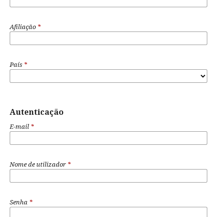
Afiliação
*
País
*
Autenticação
E-mail
*
Nome de utilizador
*
Senha
*