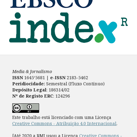
Media & Jornalismo
ISSN
1645‘5681 |
e-ISSN
2183-5462
Peridiocidade:
Semestral (Fluxo Contínuo)
Depósito Legal
: 186314/02
Nº de Registo ERC
: 124296
Este trabalho está licenciado com uma Licença
Creative Commons - Atribuição 4.0 Internacional
.
[Até 2020 a RMJ usou a Licença
Creative Commons -