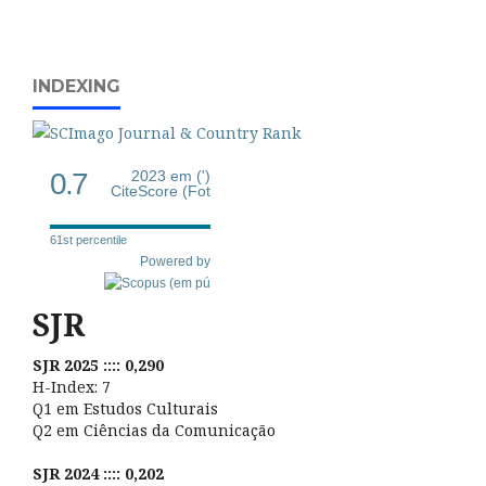
INDEXING
0.7
2023 em (')
CiteScore (Fot
61st percentile
Powered by
SJR
SJR 2025 :::: 0,290
H-Index: 7
Q1 em Estudos Culturais
Q2 em Ciências da Comunicação
SJR 2024 :::: 0,202