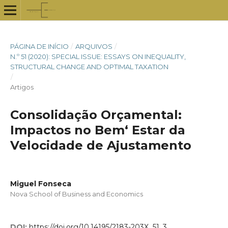
PÁGINA DE INÍCIO
/
ARQUIVOS
/
N.º 51 (2020): SPECIAL ISSUE: ESSAYS ON INEQUALITY,
STRUCTURAL CHANGE AND OPTIMAL TAXATION
/
Artigos
Consolidação Orçamental:
Impactos no Bem‘ Estar da
Velocidade de Ajustamento
Miguel Fonseca
Nova School of Business and Economics
DOI:
https://doi.org/10.14195/2183-203X_51_3