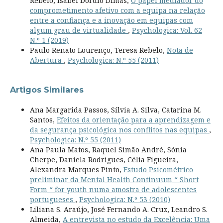
Rebelo, Isabel Dórdio Dimas,
O papel mediador do
comprometimento afetivo com a equipa na relação
entre a confiança e a inovação em equipas com
algum grau de virtualidade
,
Psychologica: Vol. 62
N.º 1 (2019)
Paulo Renato Lourenço, Teresa Rebelo,
Nota de
Abertura
,
Psychologica: N.º 55 (2011)
Artigos Similares
Ana Margarida Passos, Sílvia A. Silva, Catarina M.
Santos,
Efeitos da orientação para a aprendizagem e
da segurança psicológica nos conflitos nas equipas
,
Psychologica: N.º 55 (2011)
Ana Paula Matos, Raquel Simão André, Sónia
Cherpe, Daniela Rodrigues, Célia Figueira,
Alexandra Marques Pinto,
Estudo Psicométrico
preliminar da Mental Health Continuum “ Short
Form “ for youth numa amostra de adolescentes
portugueses
,
Psychologica: N.º 53 (2010)
Liliana S. Araújo, José Fernando A. Cruz, Leandro S.
Almeida,
A entrevista no estudo da Excelência: Uma