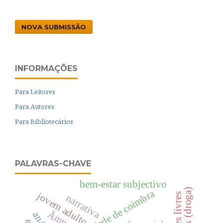
NOVA SUBMISSÃO
INFORMAÇÕES
Para Leitores
Para Autores
Para Bibliotecários
PALAVRAS-CHAVE
bem-estar subjectivo
crack (droga)
universidade de coimbra
jovem adulto
narrativa
Ãmpeto