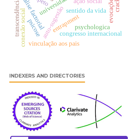
evocações livres
análise factorial
transcendência
ação social
auto-sugestão
sentido da vida
conexão social
entrapment
psicose
psychologica
congresso internacional
vinculação aos pais
INDEXERS AND DIRECTORIES