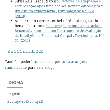
Sílvia Reis, Isabel Narciso,
Factores de adaptação e
recuperação após uma doença hemato-oncológica “
um estudo exploratório
,
Psychologica: N.º 52-I
(2010)
Ana Cármen Correia, Isabel Dórdio Dimas, Paulo
Renato Lourenço,
Se o coração pensasse, pararia? “
Desenvolvimento de um Instrumento de Avaliação
da Inteligência Emocional Grupal
,
Psychologica: N.º
55 (2011)
1
2
3
4
5
6
7
8
9
10
>
>>
Também poderá
iniciar uma pesquisa avançada de
similaridade
para este artigo.
IDIOMA
English
Português (Portugal)