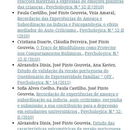
reacções maternas à expressão de emoções positivas
das crianças
,
Psychologica: N.º 52-II (2010)
Paula Castilho, José Pinto Gouveia, Vnia Amaral,
Recordação das Experiências de Ameaça e
Subordinação na Infncia e Psicopatologia: o efeito
mediador do Auto-Criticismo
,
Psychologica: N.º 52-II
(2010)
Cristiana Duarte, Cláudia Ferreira, José Pinto
Gouveia,
O Traço de Mindfulness como Protector
nos Comportamentos Bulímicos
,
Psychologica: N.º
52-II (2010)
Alexandra Dinis, José Pinto Gouveia, Ana Xavier,
Estudo de validação da versão portuguesa do
Questionário de Expressividade Familiar “ QEF
,
Psychologica: N.º 54 (2011)
Sofia Alves Coelho, Paula Castilho, José Pinto
Gouveia,
Recordação de experiências de ameaça e
subordinação na infncia, auto-criticismo, vergonha
e submissão: a sua contribuição para a depressão
em estudantes universitários
,
Psychologica: N.º 52-
II (2010)
Alexandra Dinis, José Pinto Gouveia,
Estudo das
características psicométricas da versão portuguesa