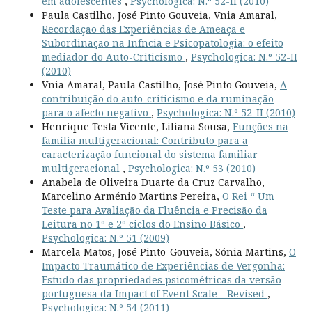
em adolescentes
,
Psychologica: N.º 52-II (2010)
Paula Castilho, José Pinto Gouveia, Vnia Amaral,
Recordação das Experiências de Ameaça e
Subordinação na Infncia e Psicopatologia: o efeito
mediador do Auto-Criticismo
,
Psychologica: N.º 52-II
(2010)
Vnia Amaral, Paula Castilho, José Pinto Gouveia,
A
contribuição do auto-criticismo e da ruminação
para o afecto negativo
,
Psychologica: N.º 52-II (2010)
Henrique Testa Vicente, Liliana Sousa,
Funções na
família multigeracional: Contributo para a
caracterização funcional do sistema familiar
multigeracional
,
Psychologica: N.º 53 (2010)
Anabela de Oliveira Duarte da Cruz Carvalho,
Marcelino Arménio Martins Pereira,
O Rei “ Um
Teste para Avaliação da Fluência e Precisão da
Leitura no 1º e 2º ciclos do Ensino Básico
,
Psychologica: N.º 51 (2009)
Marcela Matos, José Pinto-Gouveia, Sónia Martins,
O
Impacto Traumático de Experiências de Vergonha:
Estudo das propriedades psicométricas da versão
portuguesa da Impact of Event Scale - Revised
,
Psychologica: N.º 54 (2011)