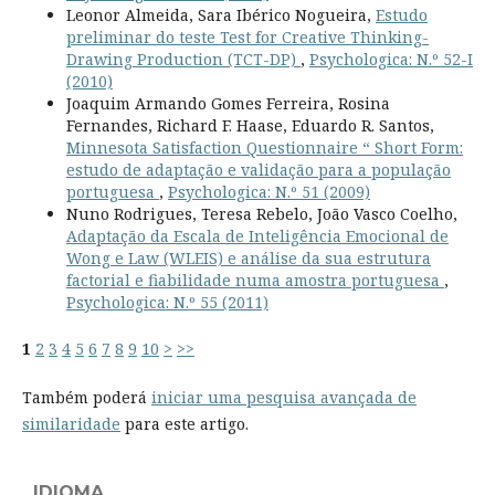
Leonor Almeida, Sara Ibérico Nogueira,
Estudo
preliminar do teste Test for Creative Thinking-
Drawing Production (TCT-DP)
,
Psychologica: N.º 52-I
(2010)
Joaquim Armando Gomes Ferreira, Rosina
Fernandes, Richard F. Haase, Eduardo R. Santos,
Minnesota Satisfaction Questionnaire “ Short Form:
estudo de adaptação e validação para a população
portuguesa
,
Psychologica: N.º 51 (2009)
Nuno Rodrigues, Teresa Rebelo, João Vasco Coelho,
Adaptação da Escala de Inteligência Emocional de
Wong e Law (WLEIS) e análise da sua estrutura
factorial e fiabilidade numa amostra portuguesa
,
Psychologica: N.º 55 (2011)
1
2
3
4
5
6
7
8
9
10
>
>>
Também poderá
iniciar uma pesquisa avançada de
similaridade
para este artigo.
IDIOMA