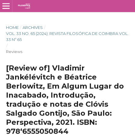
HOME
/
ARCHIVES
/
VOL. 33 NO. 65 (2024): REVISTA FILOSÓFICA DE COIMBRA VOL.
33 Nº 65
/
Reviews
[Review of] Vladimir
Jankélévitch e Béatrice
Berlowitz, Em Algum Lugar do
Inacabado, Introdução,
tradução e notas de Clóvis
Salgado Gontijo, São Paulo:
Perspectiva, 2021. ISBN:
978‘6555050844