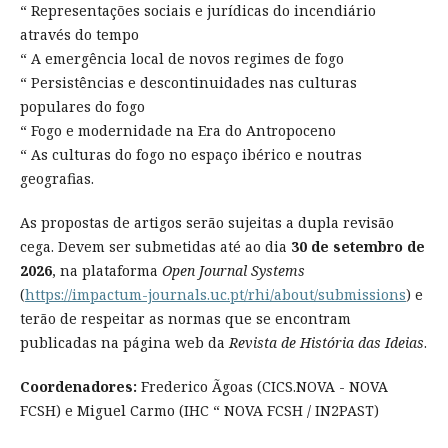
“ Representações sociais e jurídicas do incendiário
através do tempo
“ A emergência local de novos regimes de fogo
“ Persistências e descontinuidades nas culturas
populares do fogo
“ Fogo e modernidade na Era do Antropoceno
“ As culturas do fogo no espaço ibérico e noutras
geografias.
As propostas de artigos serão sujeitas a dupla revisão
cega. Devem ser submetidas até ao dia
30 de setembro de
2026
, na plataforma
Open Journal Systems
(
https://impactum-journals.uc.pt/rhi/about/submissions
) e
terão de respeitar as normas que se encontram
publicadas na página web da
Revista de História das Ideias
.
Coordenadores:
Frederico Ãgoas (CICS.NOVA - NOVA
FCSH) e Miguel Carmo (IHC “ NOVA FCSH / IN2PAST)