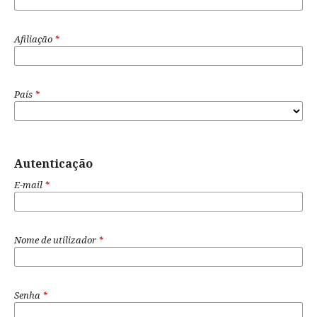
Afiliação
*
País
*
Autenticação
E-mail
*
Nome de utilizador
*
Senha
*