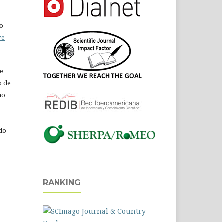
do
ve
de
o de
ho
 do
RANKING