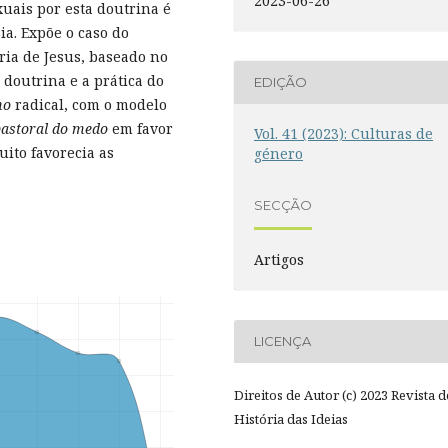
2023-06-26
exuais por esta doutrina é
a. Expõe o caso do
ria de Jesus, baseado no
 doutrina e a prática do
EDIÇÃO
mo
radical, com o modelo
pastoral do medo
em favor
Vol. 41 (2023): Culturas de
uito favorecia as
género
SECÇÃO
Artigos
LICENÇA
Direitos de Autor (c) 2023 Revista d
História das Ideias