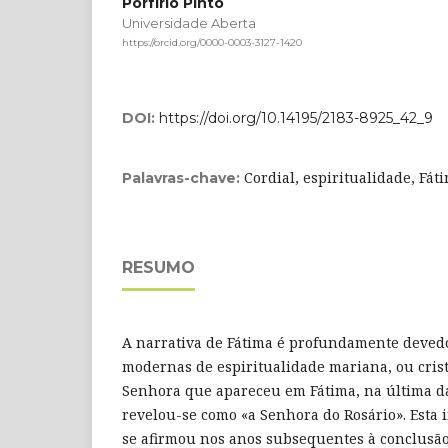
Porfírio Pinto
Universidade Aberta
https://orcid.org/0000-0003-3127-1420
DOI:
https://doi.org/10.14195/2183-8925_42_9
Cordial, espiritualidade, Fát
Palavras-chave:
RESUMO
A narrativa de Fátima é profundamente deved
modernas de espiritualidade mariana, ou cris
Senhora que apareceu em Fátima, na última da
revelou-se como «a Senhora do Rosário». Esta
se afirmou nos anos subsequentes à conclusão