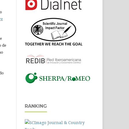
do
ve
de
o de
ho
 do
RANKING