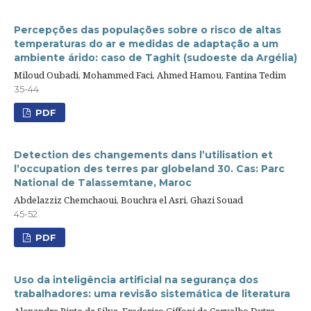
Percepções das populações sobre o risco de altas
temperaturas do ar e medidas de adaptação a um
ambiente árido: caso de Taghit (sudoeste da Argélia)
Miloud Oubadi, Mohammed Faci, Ahmed Hamou, Fantina Tedim
35-44
PDF
Detection des changements dans l’utilisation et
l’occupation des terres par globeland 30. Cas: Parc
National de Talassemtane, Maroc
Abdelazziz Chemchaoui, Bouchra el Asri, Ghazi Souad
45-52
PDF
Uso da inteligência artificial na segurança dos
trabalhadores: uma revisão sistemática de literatura
Alexandre Pinto da Silva, Frederico Giffoni de Carvalho Dutra,