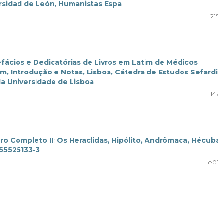
ersidad de León, Humanistas Espa
21
efácios e Dedicatórias de Livros em Latim de Médicos
m, Introdução e Notas, Lisboa, Cátedra de Estudos Sefardi
da Universidade de Lisboa
14
ro Completo II: Os Heraclidas, Hipólito, Andrômaca, Hécub
655525133-3
e0