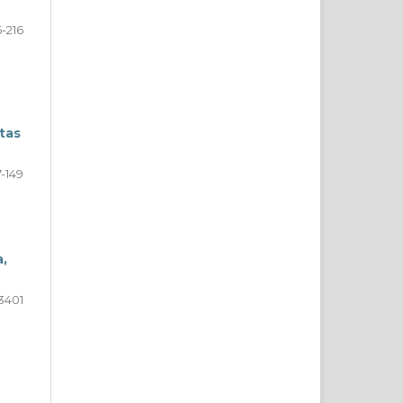
5-216
tas
7-149
a,
3401