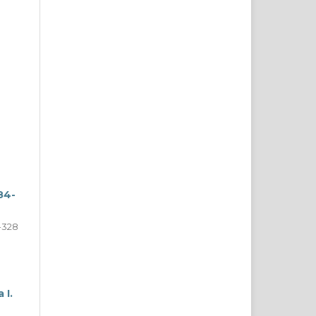
84-
-328
 I.