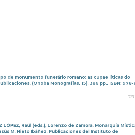
tipo de monumento funerário romano: as cupae líticas do
blicaciones, (Onoba Monografías, 15), 386 pp., ISBN: 978-
327
Z LÓPEZ, Raúl (eds.), Lorenzo de Zamora. Monarquía Mística
sús M. Nieto Ibáñez, Publicaciones del Instituto de