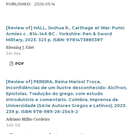
PUBLISHED:
2026-05-14
[Review of] HALL, Joshua R., Carthage at War: Punic
Armies c . 814-146 BC . Yorkshire: Pen & Sword
Military, 2023. 323 p. ISBN: 9781473885387
Blessing J. Edet
341-344
PDF
[Review of] PEREIRA, Reina Marisol Troca,
Inconfidências de um ilustre desconhecido: Álcifron,
Epístolas. Tradução do grego, com estudo
introdutório e comentário. Coimbra, Imprensa da
Universidade (Série Autores Gregos e Latinos), 2023.
239 p. ISBN 978-989-26-2549-2
Adriano Milho Cordeiro
349-351