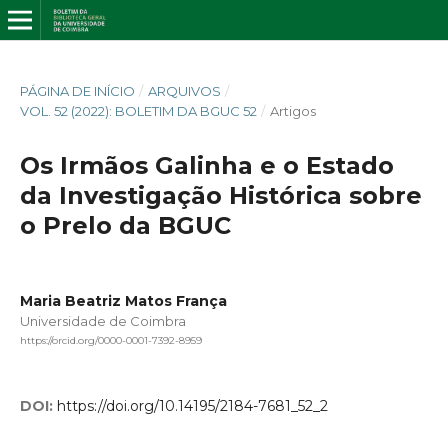
PÁGINA DE INÍCIO
/
ARQUIVOS
/
VOL. 52 (2022): BOLETIM DA BGUC 52
/
Artigos
Os Irmãos Galinha e o Estado
da Investigação Histórica sobre
o Prelo da BGUC
Maria Beatriz Matos França
Universidade de Coimbra
https://orcid.org/0000-0001-7392-8959
DOI:
https://doi.org/10.14195/2184-7681_52_2