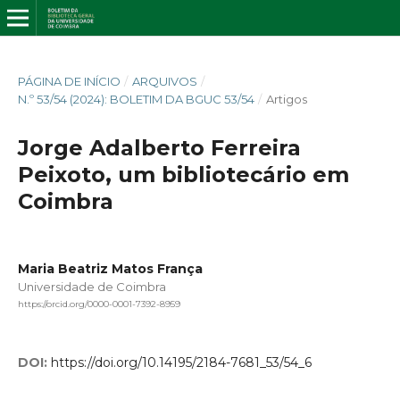
PÁGINA DE INÍCIO
/
ARQUIVOS
/
N.º 53/54 (2024): BOLETIM DA BGUC 53/54
/
Artigos
Jorge Adalberto Ferreira
Peixoto, um bibliotecário em
Coimbra
Maria Beatriz Matos França
Universidade de Coimbra
https://orcid.org/0000-0001-7392-8959
DOI:
https://doi.org/10.14195/2184-7681_53/54_6