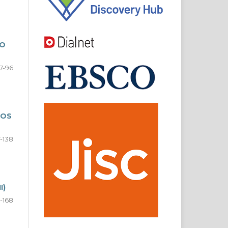
MO
7-96
NOS
-138
I)
-168