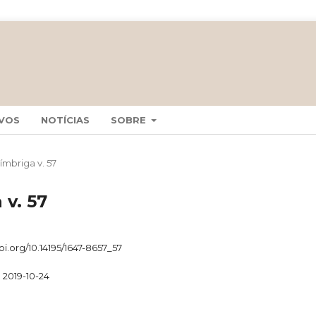
VOS
NOTÍCIAS
SOBRE
nímbriga v. 57
 v. 57
doi.org/10.14195/1647-8657_57
2019-10-24