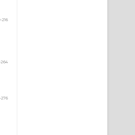
9-216
7-264
-276