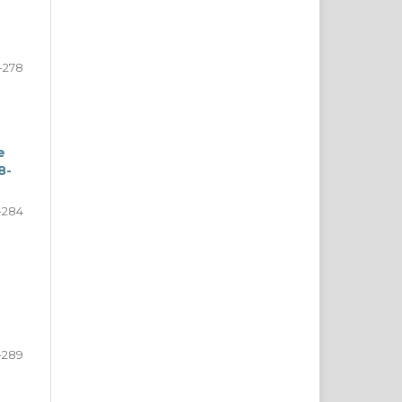
-278
e
8-
-284
-289