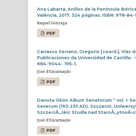
Ana Labarta, Anillos de la Península Ibérica 
Valência, 2017. 324 páginas. ISBN: 978-84
Raquel Gonzaga
PDF
Carrasco Serrano, Gregorio [coord.], Vías
Publicaciones da Universidad de Castilla- -
684-9044- 196-1.
José d’Encarnação
PDF
Danuta Okón Album Senatorum “ vol. I: Se
Severum (193-235 AD). Szczecin, Uniwersyte
SzczeciÅ„skic Studia nad StaroÅ„ytnoÅ›ci
José d’Encarnação
PDF