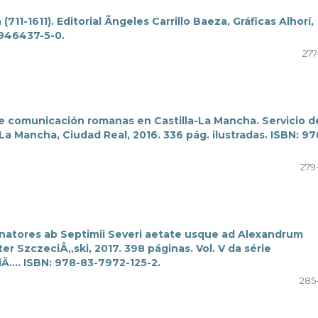
(711-1611). Editorial Ãngeles Carrillo Baeza, Gráficas Alhorí,
-946437-5-0.
277
 de comunicación romanas en Castilla-La Mancha. Servicio d
La Mancha, Ciudad Real, 2016. 336 pág. ilustradas. ISBN: 97
279
natores ab Septimii Severi aetate usque ad Alexandrum
r SzczeciÅ„ski, 2017. 398 páginas. Vol. V da série
Ä…. ISBN: 978-83-7972-125-2.
285