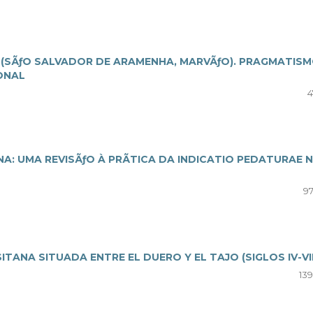
A (SÃƒO SALVADOR DE ARAMENHA, MARVÃƒO). PRAGMATIS
ONAL
4
NA: UMA REVISÃƒO À PRÃTICA DA INDICATIO PEDATURAE 
97
ANA SITUADA ENTRE EL DUERO Y EL TAJO (SIGLOS IV-VII
139