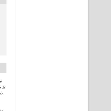
de
o de
ho
 do