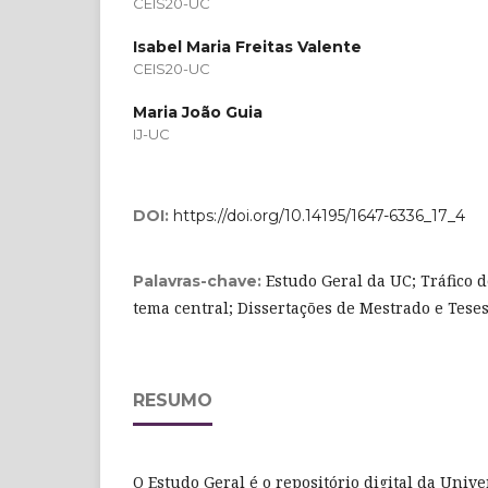
CEIS20-UC
Isabel Maria Freitas Valente
CEIS20-UC
Maria João Guia
IJ-UC
DOI:
https://doi.org/10.14195/1647-6336_17_4
Estudo Geral da UC; Tráfico 
Palavras-chave:
tema central; Dissertações de Mestrado e Tese
RESUMO
O Estudo Geral é o repositório digital da Univ