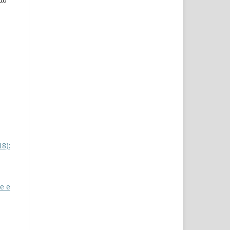
8):
e e