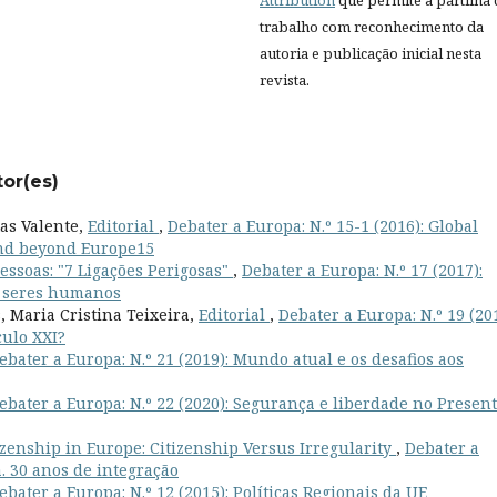
trabalho com reconhecimento da
autoria e publicação inicial nesta
revista.
tor(es)
tas Valente,
Editorial
,
Debater a Europa: N.º 15-1 (2016): Global
 and beyond Europe15
Pessoas: "7 Ligações Perigosas"
,
Debater a Europa: N.º 17 (2017):
e seres humanos
, Maria Cristina Teixeira,
Editorial
,
Debater a Europa: N.º 19 (201
culo XXI?
ebater a Europa: N.º 21 (2019): Mundo atual e os desafios aos
ebater a Europa: N.º 22 (2020): Segurança e liberdade no Present
tizenship in Europe: Citizenship Versus Irregularity
,
Debater a
a. 30 anos de integração
ebater a Europa: N.º 12 (2015): Políticas Regionais da UE