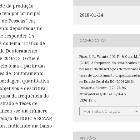
ade da produção
go tem por principal
2018-01-24
co de Pessoas" em
ento depositadas no
de responder à s
COMO CITAR
a do tema "Tráfico de
s de Doutoramento
Pinto, R. F., Valente, I. M. F., & Guia, M. J
 2016?; 2. O que é
(2018). A frequência do tema "tráfico d
pelo tema a partir das
pessoas" em dissertações de mestrado 
ses de Doutoramento
teses de doutoramento disponibilizada
bordagem quantitativa
no Estudo Geral da UC (2006-2016).
objetivos e descritiva
Debater a Europa
, (17), 75–96.
https://doi.org/10.14195/1647-
quisa da frequência do
6336_17_4
strado e Teses de
rificou -se um número
Formatos Citação
atálogo da BGUC e RCAAP,
os, indicando um baixo
EDIÇÃO