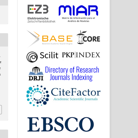
.
e
e
s