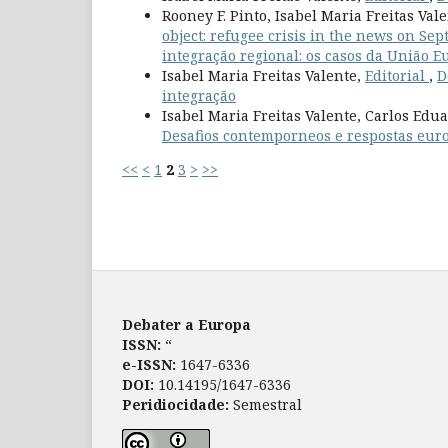
Rooney F. Pinto, Isabel Maria Freitas Val
object: refugee crisis in the news on Se
integração regional: os casos da União E
Isabel Maria Freitas Valente,
Editorial
,
D
integração
Isabel Maria Freitas Valente, Carlos Ed
Desafios contemporneos e respostas eu
<<
<
1
2
3
>
>>
Debater a Europa
ISSN:
“
e-ISSN:
1647-6336
DOI:
10.14195/1647-6336
Peridiocidade:
Semestral