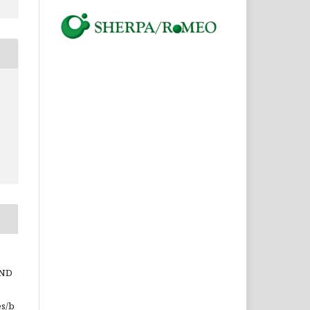
-ND
es/b