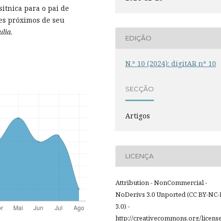
itnica para o pai de
res próximos de seu
ulia
.
EDIÇÃO
N.º 10 (2024): digitAR nº 10
SECÇÃO
Artigos
LICENÇA
Attribution - NonCommercial -
NoDerivs 3.0 Unported (CC BY-NC
3.0) -
http://creativecommons.org/licens