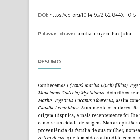
DOI:
https://doi.org/10.14195/2182-844X_10_5
família, origem, Pax Julia
Palavras-chave:
RESUMO
Conhecemos
L(ucius) Marius L(ucii) f(ilius) Veg
Minicianus Gal(eria) Myrtilianus
, dois filhos se
Marius Vegetinus Lucanus Tiberenus,
assim como
Claudia Artemidora
. Atualmente os autores sã
origem Hispnica, e mais recentemente foi-lhe
como a sua cidade de origem. Mas as opiniões
proveniência da família de sua mulher, nom
Artemidorus
, que tem sido confundido com o 