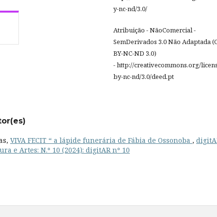
y-nc-nd/3.0/
Atribuição - NãoComercial -
SemDerivados 3.0 Não Adaptada (
BY-NC-ND 3.0)
- http://creativecommons.org/licen
by-nc-nd/3.0/deed.pt
tor(es)
as,
VIVA FECIT “ a lápide funerária de Fábia de Ossonoba
,
digitA
ra e Artes: N.º 10 (2024): digitAR nº 10