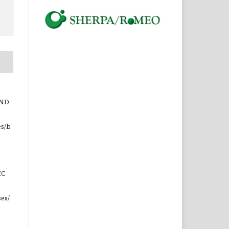
-ND
es/b
CC
ses/