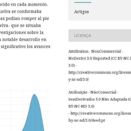
ocido en cada momento.
Huelva se conformaba
Artigos
las podían romper al pie
lva- que se situaba
vestigaciones sobre la
LICENÇA
 notable desarrollo en
significativo los avances
Attribution - NonCommercial -
NoDerivs 3.0 Unported (CC BY-NC
3.0) -
http://creativecommons.org/licens
y-nc-nd/3.0/
Atribuição - NãoComercial -
SemDerivados 3.0 Não Adaptada (
BY-NC-ND 3.0)
- http://creativecommons.org/licen
by-nc-nd/3.0/deed.pt