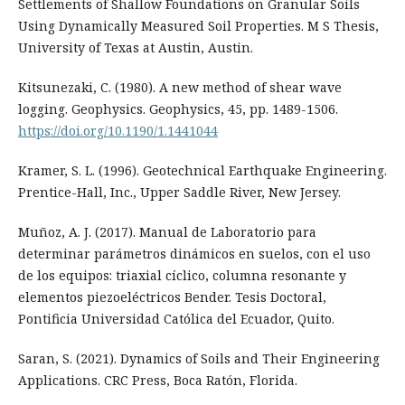
Settlements of Shallow Foundations on Granular Soils
Using Dynamically Measured Soil Properties. M S Thesis,
University of Texas at Austin, Austin.
Kitsunezaki, C. (1980). A new method of shear wave
logging. Geophysics. Geophysics, 45, pp. 1489-1506.
https://doi.org/10.1190/1.1441044
Kramer, S. L. (1996). Geotechnical Earthquake Engineering.
Prentice-Hall, Inc., Upper Saddle River, New Jersey.
Muñoz, A. J. (2017). Manual de Laboratorio para
determinar parámetros dinámicos en suelos, con el uso
de los equipos: triaxial cíclico, columna resonante y
elementos piezoeléctricos Bender. Tesis Doctoral,
Pontificia Universidad Católica del Ecuador, Quito.
Saran, S. (2021). Dynamics of Soils and Their Engineering
Applications. CRC Press, Boca Ratón, Florida.