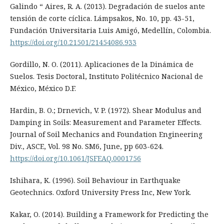
Galindo “ Aires, R. A. (2013). Degradación de suelos ante
tensión de corte cíclica. Lámpsakos, No. 10, pp. 43-51,
Fundación Universitaria Luis Amigó, Medellín, Colombia.
https://doi.org/10.21501/21454086.933
Gordillo, N. O. (2011). Aplicaciones de la Dinámica de
Suelos. Tesis Doctoral, Instituto Politécnico Nacional de
México, México D.F.
Hardin, B. O.; Drnevich, V. P. (1972). Shear Modulus and
Damping in Soils: Measurement and Parameter Effects.
Journal of Soil Mechanics and Foundation Engineering
Div., ASCE, Vol. 98 No. SM6, June, pp 603-624.
https://doi.org/10.1061/JSFEAQ.0001756
Ishihara, K. (1996). Soil Behaviour in Earthquake
Geotechnics. Oxford University Press Inc, New York.
Kakar, O. (2014). Building a Framework for Predicting the