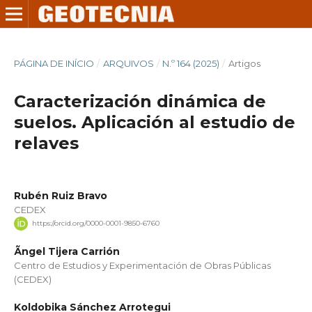
PÁGINA DE INÍCIO
/
ARQUIVOS
/
N.º 164 (2025)
/
Artigos
Caracterización dinámica de
suelos. Aplicación al estudio de
relaves
Rubén Ruiz Bravo
CEDEX
https://orcid.org/0000-0001-9850-6760
Ãngel Tijera Carrión
Centro de Estudios y Experimentación de Obras Públicas
(CEDEX)
Koldobika Sánchez Arrotegui