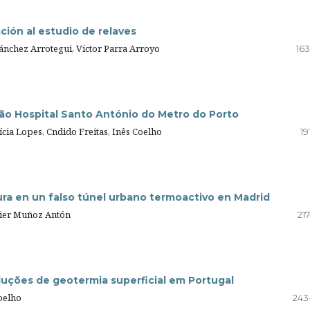
ción al estudio de relaves
ánchez Arrotegui, Victor Parra Arroyo
163
ção Hospital Santo António do Metro do Porto
ícia Lopes, Cndido Freitas, Inês Coelho
19
tura en un falso túnel urbano termoactivo en Madrid
vier Muñoz Antón
21
uções de geotermia superficial em Portugal
Coelho
243