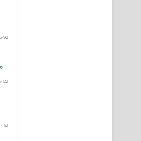
5-92
ão
-122
3-162