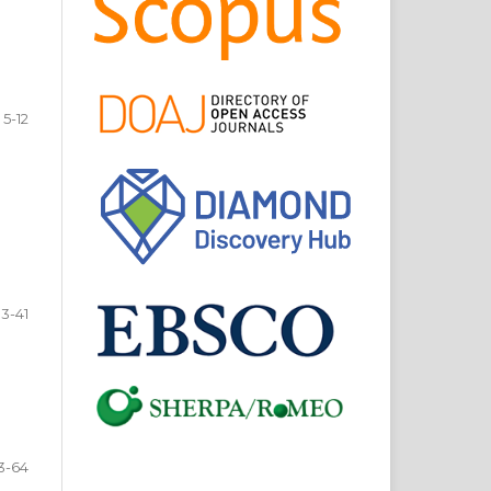
5-12
13-41
3-64