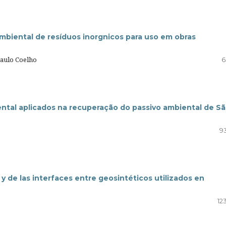
biental de resíduos inorgnicos para uso em obras
Paulo Coelho
6
ental aplicados na recuperação do passivo ambiental de S
93
 y de las interfaces entre geosintéticos utilizados en
12