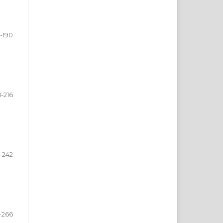
-190
1-216
7-242
-266