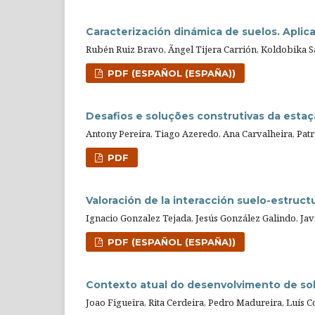
Caracterización dinámica de suelos. Aplica
Rubén Ruiz Bravo, Ãngel Tijera Carrión, Koldobika S
PDF (ESPAÑOL (ESPAÑA))
Desafios e soluções construtivas da esta
Antony Pereira, Tiago Azeredo, Ana Carvalheira, Patr
PDF
Valoración de la interacción suelo-estruc
Ignacio Gonzalez Tejada, Jesús González Galindo, Ja
PDF (ESPAÑOL (ESPAÑA))
Contexto atual do desenvolvimento de sol
Joao Figueira, Rita Cerdeira, Pedro Madureira, Luís 