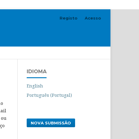
Registo
Acesso
Pesquisar
IDIOMA
English
Português (Portugal)
ão
ail
 ou
NOVA SUBMISSÃO
eço