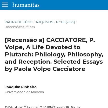
PÁGINA DE INÍCIO
/
ARQUIVOS
/
N.º 85 (2025)
/
Recensões Críticas
[Recensão a] CACCIATORE, P.
Volpe, A Life Devoted to
Plutarch: Philology, Philosophy,
and Reception. Selected Essays
by Paola Volpe Cacciatore
Joaquim Pinheiro
Universidade da Madeira
DOI:
https://doi.org/10.14195/2183-1718_85_16