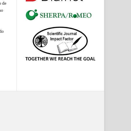
o de
ho
 do