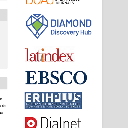
de
o de
ho