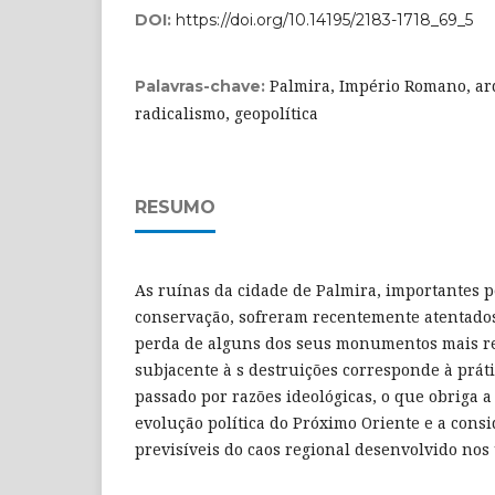
DOI:
https://doi.org/10.14195/2183-1718_69_5
Palmira, Império Romano, arq
Palavras-chave:
radicalismo, geopolítica
RESUMO
As ruínas da cidade de Palmira, importantes pe
conservação, sofreram recentemente atentados
perda de alguns dos seus monumentos mais re
subjacente à s destruições corresponde à prát
passado por razões ideológicas, o que obriga a 
evolução política do Próximo Oriente e a cons
previsíveis do caos regional desenvolvido nos 