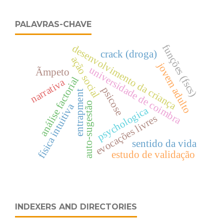
PALAVRAS-CHAVE
funções (fscs)
desenvolvimento da criança
crack (droga)
ação social
jovem adulto
universidade de coimbra
Ãmpeto
análise factorial
narrativa
psicose
entrapment
auto-sugestão
física intuitiva
psychologica
evocações livres
sentido da vida
estudo de validação
INDEXERS AND DIRECTORIES