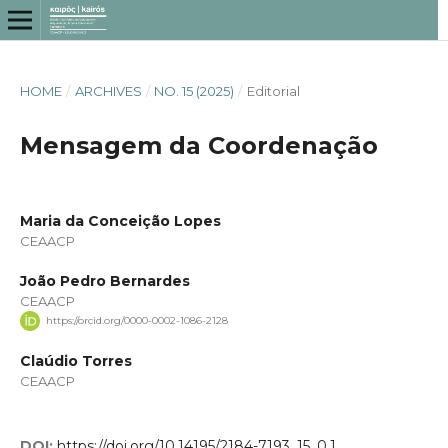
HOME
/
ARCHIVES
/
NO. 15 (2025)
/
Editorial
Mensagem da Coordenação
Maria da Conceição Lopes
CEAACP
João Pedro Bernardes
CEAACP
https://orcid.org/0000-0002-1086-2128
Claúdio Torres
CEAACP
DOI:
https://doi.org/10.14195/2184-7193_15_0.1