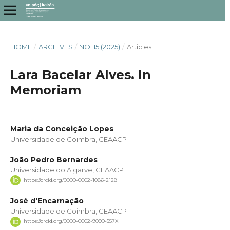
HOME
/
ARCHIVES
/
NO. 15 (2025)
/
Articles
Lara Bacelar Alves. In
Memoriam
Maria da Conceição Lopes
Universidade de Coimbra, CEAACP
João Pedro Bernardes
Universidade do Algarve, CEAACP
https://orcid.org/0000-0002-1086-2128
José d'Encarnação
Universidade de Coimbra, CEAACP
https://orcid.org/0000-0002-9090-557X