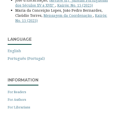
José d'Encarnação,
[Review of] "Janelas Portuguesas
dos Séculos XV a XVII"
,
Kairós: No. 15 (2025)
Maria da Conceição Lopes, João Pedro Bernardes,
Claúdio Torres,
Mensagem da Coordenação
,
Kairós:
No. 15 (2025)
LANGUAGE
English
Português (Portugal)
INFORMATION
For Readers
For Authors
For Librarians