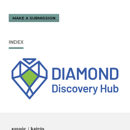
MAKE A SUBMISSION
INDEX
καιρός | kairós