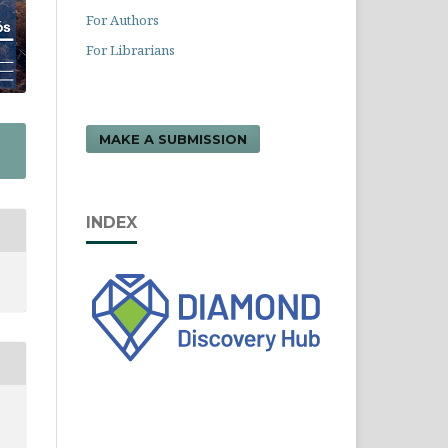
For Authors
For Librarians
MAKE A SUBMISSION
INDEX