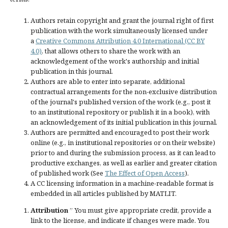
Authors retain copyright and grant the journal right of first
publication with the work simultaneously licensed under
a
Creative Commons Attribution 4.0 International (CC BY
4.0)
, that allows others to share the work with an
acknowledgement of the work's authorship and initial
publication in this journal.
Authors are able to enter into separate, additional
contractual arrangements for the non-exclusive distribution
of the journal's published version of the work (e.g., post it
to an institutional repository or publish it in a book), with
an acknowledgement of its initial publication in this journal.
Authors are permitted and encouraged to post their work
online (e.g., in institutional repositories or on their website)
prior to and during the submission process, as it can lead to
productive exchanges, as well as earlier and greater citation
of published work (See
The Effect of Open Access
).
A CC licensing information in a machine-readable format is
embedded in all articles published by MATLIT.
Attribution
” You must give
appropriate credit
, provide a
link to the license, and
indicate if changes were made
. You