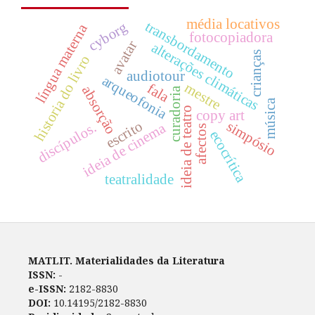
média locativos
transbordamento
cyborg
língua materna
fotocopiadora
avatar
alterações climáticas
crianças
historia do livro
audiotour
arqueofonia
mestre
fala
absorção
curadoria
música
ideia de teatro
copy art
escrito
simpósio
discípulos.
ideia de cinema
afectos
ecocrítica
teatralidade
MATLIT. Materialidades da Literatura
ISSN:
-
e-ISSN:
2182-8830
DOI:
10.14195/2182-8830