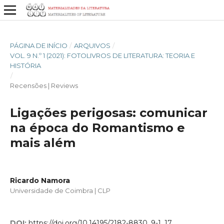
PÁGINA DE INÍCIO
/
ARQUIVOS
/
VOL. 9 N.º 1 (2021): FOTOLIVROS DE LITERATURA: TEORIA E
HISTÓRIA
/
Recensões | Reviews
Ligações perigosas: comunicar
na época do Romantismo e
mais além
Ricardo Namora
Universidade de Coimbra | CLP
DOI:
https://doi.org/10.14195/2182-8830_9-1_17