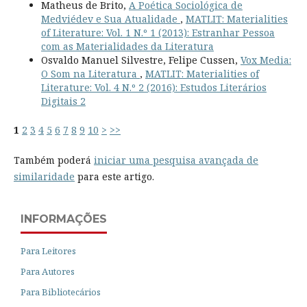
Matheus de Brito,
A Poética Sociológica de
Medviédev e Sua Atualidade
,
MATLIT: Materialities
of Literature: Vol. 1 N.º 1 (2013): Estranhar Pessoa
com as Materialidades da Literatura
Osvaldo Manuel Silvestre, Felipe Cussen,
Vox Media:
O Som na Literatura
,
MATLIT: Materialities of
Literature: Vol. 4 N.º 2 (2016): Estudos Literários
Digitais 2
1
2
3
4
5
6
7
8
9
10
>
>>
Também poderá
iniciar uma pesquisa avançada de
similaridade
para este artigo.
INFORMAÇÕES
Para Leitores
Para Autores
Para Bibliotecários