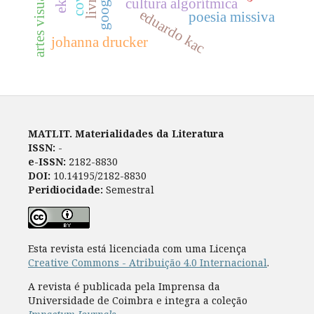
artes visuais
google
cultura algorítmica
eduardo kac
poesia missiva
johanna drucker
MATLIT. Materialidades da Literatura
ISSN:
-
e-ISSN:
2182-8830
DOI:
10.14195/2182-8830
Peridiocidade:
Semestral
Esta revista está licenciada com uma Licença
Creative Commons - Atribuição 4.0 Internacional
.
A revista é publicada pela Imprensa da
Universidade de Coimbra e integra a coleção