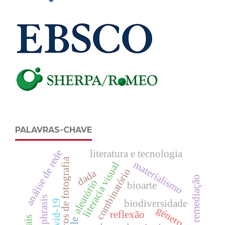
PALAVRAS-CHAVE
literatura e tecnologia
análise de rede
livros de fotografia
materialismo
literacia visual
combinatório
dada
remediação
aleatório
bioarte
ekphrasis
biodiversidade
covid-19
género
reflexão