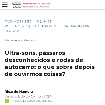
PÁGINA DE INÍCIO
/
ARQUIVOS
/
VOL. 9 N.º 1 (2021): FOTOLIVROS DE LITERATURA: TEORIA E
HISTÓRIA
/
Recensões | Reviews
Ultra-sons, pássaros
desconhecidos e rodas de
autocarro: o que sobra depois
de ouvirmos coisas?
Ricardo Namora
Universidade de Coimbra | CLP
https://orcid.org/0000-0002-5526-8018