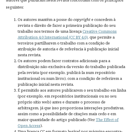
autores que publicam nesta revista concordam com os princípios
seguintes:
Os autores mantêm a posse do
copyright
e concedem à
revista o direito de fazer a primeira publicação do seu
trabalho nos termos de uma licença
Creative Commons
Attribution 4.0 International (CC BY 4.0)
, que permite a
terceiros partilharem o trabalho com a condição de
atribuição de autoria e de referência à publicação inicial
nesta revista.
Os autores podem fazer contratos adicionais para a
distribuição não-exclusiva da versão do trabalho publicada
pela revista (por exemplo, publicá-la num repositório
institucional ou num livro), com a condição de referirem a
publicação inicial nesta revista.
É permitido aos autores publicarem o seu trabalho em linha
(por exemplo, em repositórios institucionais ou no seu
próprio sítio web) antes e durante o processo de
arbitragem, já que isso proporciona interações produtivas,
assim como a possibilidade de citações mais cedo e em
maior quantidade do artigo publicado (Ver
The Effect of
Open Access
).
Uma licença CC em formato legível por máquina encontra-