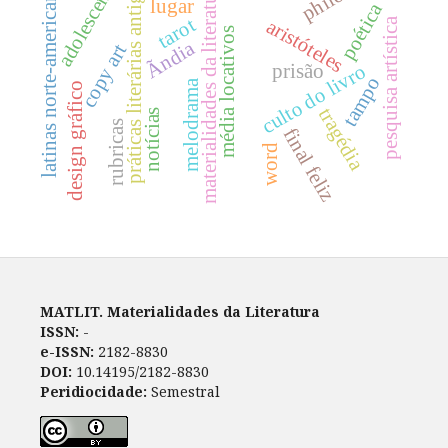
adolescentes
latinas norte-americanas
materialidades da literatura
práticas literárias antigas
lugar
poética
tarot
aristóteles
pesquisa artística
média locativos
Ãndia
copy art
prisão
culto do livro
tampo
melodrama
design gráfico
tragédia
notícias
rubricas
final feliz
word
MATLIT. Materialidades da Literatura
ISSN:
-
e-ISSN:
2182-8830
DOI:
10.14195/2182-8830
Peridiocidade:
Semestral