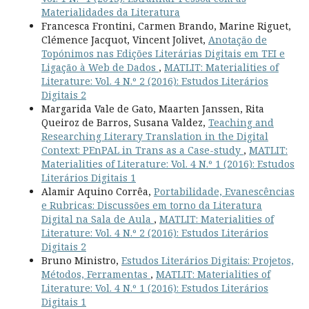
Materialidades da Literatura
Francesca Frontini, Carmen Brando, Marine Riguet,
Clémence Jacquot, Vincent Jolivet,
Anotação de
Topónimos nas Edições Literárias Digitais em TEI e
Ligação à Web de Dados
,
MATLIT: Materialities of
Literature: Vol. 4 N.º 2 (2016): Estudos Literários
Digitais 2
Margarida Vale de Gato, Maarten Janssen, Rita
Queiroz de Barros, Susana Valdez,
Teaching and
Researching Literary Translation in the Digital
Context: PEnPAL in Trans as a Case-study
,
MATLIT:
Materialities of Literature: Vol. 4 N.º 1 (2016): Estudos
Literários Digitais 1
Alamir Aquino Corrêa,
Portabilidade, Evanescências
e Rubricas: Discussões em torno da Literatura
Digital na Sala de Aula
,
MATLIT: Materialities of
Literature: Vol. 4 N.º 2 (2016): Estudos Literários
Digitais 2
Bruno Ministro,
Estudos Literários Digitais: Projetos,
Métodos, Ferramentas
,
MATLIT: Materialities of
Literature: Vol. 4 N.º 1 (2016): Estudos Literários
Digitais 1