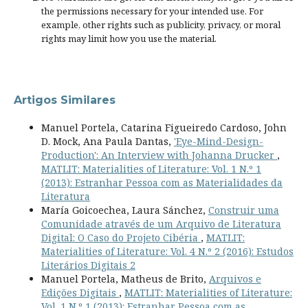
the permissions necessary for your intended use. For
example, other rights such as
publicity, privacy, or moral
rights
may limit how you use the material.
Artigos Similares
Manuel Portela, Catarina Figueiredo Cardoso, John
D. Mock, Ana Paula Dantas,
'Eye-Mind-Design-
Production': An Interview with Johanna Drucker
,
MATLIT: Materialities of Literature: Vol. 1 N.º 1
(2013): Estranhar Pessoa com as Materialidades da
Literatura
María Goicoechea, Laura Sánchez,
Construir uma
Comunidade através de um Arquivo de Literatura
Digital: O Caso do Projeto Cibéria
,
MATLIT:
Materialities of Literature: Vol. 4 N.º 2 (2016): Estudos
Literários Digitais 2
Manuel Portela, Matheus de Brito,
Arquivos e
Edições Digitais
,
MATLIT: Materialities of Literature:
Vol. 1 N.º 1 (2013): Estranhar Pessoa com as