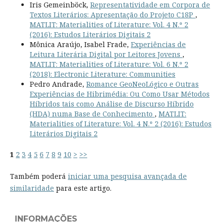
Iris Gemeinböck,
Representatividade em Corpora de
Textos Literários: Apresentação do Projeto C18P
,
MATLIT: Materialities of Literature: Vol. 4 N.º 2
(2016): Estudos Literários Digitais 2
Mônica Araújo, Isabel Frade,
Experiências de
Leitura Literária Digital por Leitores Jovens
,
MATLIT: Materialities of Literature: Vol. 6 N.º 2
(2018): Electronic Literature: Communities
Pedro Andrade,
Romance GeoNeoLógico e Outras
Experiências de Hibrimédia: Ou Como Usar Métodos
Híbridos tais como Análise de Discurso Híbrido
(HDA) numa Base de Conhecimento
,
MATLIT:
Materialities of Literature: Vol. 4 N.º 2 (2016): Estudos
Literários Digitais 2
1
2
3
4
5
6
7
8
9
10
>
>>
Também poderá
iniciar uma pesquisa avançada de
similaridade
para este artigo.
INFORMAÇÕES