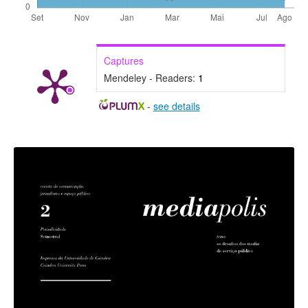
Captures
Mendeley - Readers:
1
-
see details