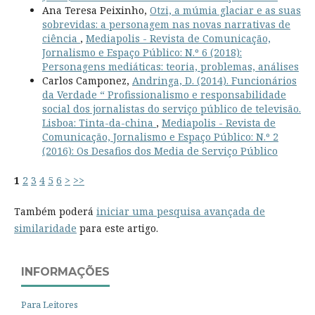
Ana Teresa Peixinho,
Otzi, a múmia glaciar e as suas
sobrevidas: a personagem nas novas narrativas de
ciência
,
Mediapolis - Revista de Comunicação,
Jornalismo e Espaço Público: N.º 6 (2018):
Personagens mediáticas: teoria, problemas, análises
Carlos Camponez,
Andringa, D. (2014). Funcionários
da Verdade “ Profissionalismo e responsabilidade
social dos jornalistas do serviço público de televisão.
Lisboa: Tinta-da-china
,
Mediapolis - Revista de
Comunicação, Jornalismo e Espaço Público: N.º 2
(2016): Os Desafios dos Media de Serviço Público
1
2
3
4
5
6
>
>>
Também poderá
iniciar uma pesquisa avançada de
similaridade
para este artigo.
INFORMAÇÕES
Para Leitores