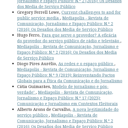
Jornalismo e Espaço Público: N.º 2 (2016): Os Desafios
dos Media de Serviço Público
Gregory Ferrell Lowe,
Current challenges to and for
public service media
,
Mediapolis - Revista de
Comunicação, Jornalismo e Espaço Público: N.º 2
(2016): Os Desafios dos Media de Serviço Público
Hugo Ferro,
Para que serve o provedor? A eficácia
do provedor do serviço público de rádio e televisão
,
Mediapolis - Revista de Comunicação, Jornalismo e
Espaço Público: N.º 2 (2016): Os Desafios dos Media
de Serviço Público
Diogo Pires Aurélio,
As redes e o espaço público
,
Mediapolis - Revista de Comunicação, Jornalismo e
Espaço Público: N.º 9 (2019): Reinventando Pactos
Globais para a Ética da Comunicação e do Jornalismo
Cátia Guimarães,
Modelo de jornalismo e pós-
verdade’
,
Mediapolis - Revista de Comunicação,
Jornalismo e Espaço Público: N.º 17 (2023):
Comunicação e Jornalismo em Contextos Eleitorais
Alberto Arons de Carvalho,
A nova legitimidade do
serviço público
,
Mediapolis - Revista de
Comunicação, Jornalismo e Espaço Público: N.º 2
(2016): Os Desafios dos Media de Serviço Público