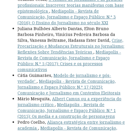
profissionais: Inscrever teorias manifestas com base
epistemológica
,
Mediapolis - Revista de
Comunicação, Jornalismo e Espaço Público: N.º 3
(2016): O Ensino do Jornalismo no século XXI
Juliana Bulhões Alberto Dantas, Elton Bruno
Barbosa Pinheiro, Vinícius Pedreira Barbosa da
Silva, Vanessa Beltrame, Hadassa Ester David,
Crise,
Precarização e Mudanças Estruturais no Jornalismo:
Reflexões Sobre Tendências Teóricas
,
Mediapolis -
Revista de Comunicação, Jornalismo e Espaço
Público: N.º 5 (2017): Crises e os processos
comunicativos
Cátia Guimarães,
Modelo de jornalismo e pós-
verdade’
,
Mediapolis - Revista de Comunicação,
Jornalismo e Espaço Público: N.º 17 (2023):
Comunicação e Jornalismo em Contextos Eleitorais
Mário Mesquita,
Albert Camus ou a experiência do
jornalismo crítico
,
Mediapolis - Revista de
Comunicação, Jornalismo e Espaço Público: N.º 1
(2015): Os media e a construção de personagens
Pedro Coelho,
Aliança estratégica entre jornalismo e
academia
,
Mediapolis - Revista de Comunicação,