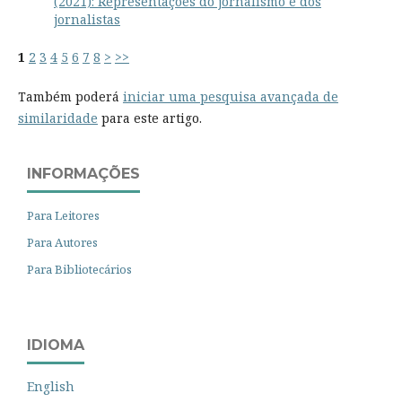
(2021): Representações do jornalismo e dos
jornalistas
1
2
3
4
5
6
7
8
>
>>
Também poderá
iniciar uma pesquisa avançada de
similaridade
para este artigo.
INFORMAÇÕES
Para Leitores
Para Autores
Para Bibliotecários
IDIOMA
English