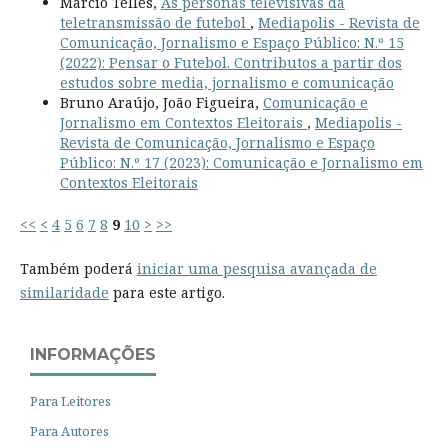
Marcio Telles,
As personas televisivas da
teletransmissão de futebol
,
Mediapolis - Revista de
Comunicação, Jornalismo e Espaço Público: N.º 15
(2022): Pensar o Futebol. Contributos a partir dos
estudos sobre media, jornalismo e comunicação
Bruno Araújo, João Figueira,
Comunicação e
Jornalismo em Contextos Eleitorais
,
Mediapolis -
Revista de Comunicação, Jornalismo e Espaço
Público: N.º 17 (2023): Comunicação e Jornalismo em
Contextos Eleitorais
<<
<
4
5
6
7
8
9
10
>
>>
Também poderá
iniciar uma pesquisa avançada de
similaridade
para este artigo.
INFORMAÇÕES
Para Leitores
Para Autores