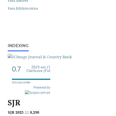
Para Autores
Para Bibliotecários
INDEXING
0.7
2023 em (')
CiteScore (Fot
61st percentile
Powered by
SJR
SJR 2025 :::: 0,290