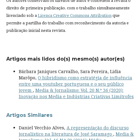
Os autores conservam os direitos de autor e concedem à revista o
direito de primeira publicação, com o trabalho simultaneamente
licenciado sob a
Licença Creative Commons Attribution
que
permite a partilha do trabalho com reconhecimento da autoria e
publicação inicial nesta revista.
Artigos mais lidos do(s) mesmo(s) autor(es)
Bárbara Janiques Carvalho, Sara Pereira, Lidia
Marôpo,
O hibridismo como estratégia de influência
entre uma youtuber portuguesa e o seu público
jovem
,
Media & Jornalismo: Vol. 20 N.º 36 (2020):
Inovação nos Media e Indústrias Criativas Limítrofes
Artigos Similares
Daniel Vecchio Alves,
A representação do discurso
jornalístico na literatura de José Saramago
,
Media &