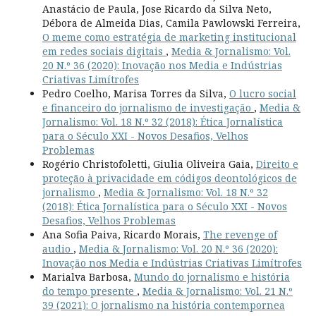
Anastácio de Paula, Jose Ricardo da Silva Neto,
Débora de Almeida Dias, Camila Pawlowski Ferreira,
O meme como estratégia de marketing institucional
em redes sociais digitais
,
Media & Jornalismo: Vol.
20 N.º 36 (2020): Inovação nos Media e Indústrias
Criativas Limítrofes
Pedro Coelho, Marisa Torres da Silva,
O lucro social
e financeiro do jornalismo de investigação
,
Media &
Jornalismo: Vol. 18 N.º 32 (2018): Ética Jornalística
para o Século XXI - Novos Desafios, Velhos
Problemas
Rogério Christofoletti, Giulia Oliveira Gaia,
Direito e
proteção à privacidade em códigos deontológicos de
jornalismo
,
Media & Jornalismo: Vol. 18 N.º 32
(2018): Ética Jornalística para o Século XXI - Novos
Desafios, Velhos Problemas
Ana Sofia Paiva, Ricardo Morais,
The revenge of
audio
,
Media & Jornalismo: Vol. 20 N.º 36 (2020):
Inovação nos Media e Indústrias Criativas Limítrofes
Marialva Barbosa,
Mundo do jornalismo e história
do tempo presente
,
Media & Jornalismo: Vol. 21 N.º
39 (2021): O jornalismo na história contempornea