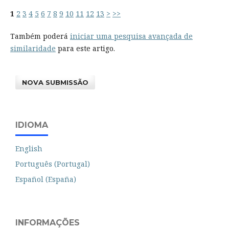
1
2
3
4
5
6
7
8
9
10
11
12
13
>
>>
Também poderá
iniciar uma pesquisa avançada de
similaridade
para este artigo.
NOVA SUBMISSÃO
IDIOMA
English
Português (Portugal)
Español (España)
INFORMAÇÕES