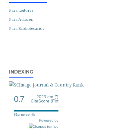
Para Leitores
Para Autores
Para Bibliotecários
INDEXING
0.7
2023 em (')
CiteScore (Fot
61st percentile
Powered by