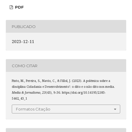
PDF
PUBLICADO
2023-12-11
COMO CITAR
Pinto, M., Pereira, S., Navio, C., & Fillol, J. (2023). A polémica sobre a
disciplina Cidadania e Desenvolvimento’: o dito e o não dito nos media.
Media & Jornalismo
,
23
(43), 9–36. https://doi.org/10.14195/2183-
5462_43_1
Formatos Citação