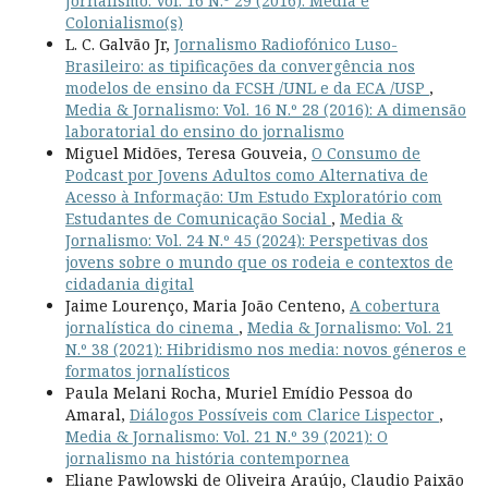
Jornalismo: Vol. 16 N.º 29 (2016): Média e
Colonialismo(s)
L. C. Galvão Jr,
Jornalismo Radiofónico Luso-
Brasileiro: as tipificações da convergência nos
modelos de ensino da FCSH /UNL e da ECA /USP
,
Media & Jornalismo: Vol. 16 N.º 28 (2016): A dimensão
laboratorial do ensino do jornalismo
Miguel Midões, Teresa Gouveia,
O Consumo de
Podcast por Jovens Adultos como Alternativa de
Acesso à Informação: Um Estudo Exploratório com
Estudantes de Comunicação Social
,
Media &
Jornalismo: Vol. 24 N.º 45 (2024): Perspetivas dos
jovens sobre o mundo que os rodeia e contextos de
cidadania digital
Jaime Lourenço, Maria João Centeno,
A cobertura
jornalística do cinema
,
Media & Jornalismo: Vol. 21
N.º 38 (2021): Hibridismo nos media: novos géneros e
formatos jornalísticos
Paula Melani Rocha, Muriel Emídio Pessoa do
Amaral,
Diálogos Possíveis com Clarice Lispector
,
Media & Jornalismo: Vol. 21 N.º 39 (2021): O
jornalismo na história contempornea
Eliane Pawlowski de Oliveira Araújo, Claudio Paixão