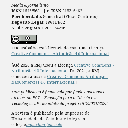
Media & Jornalismo
ISSN
1645‘5681 |
e-ISSN
2183-5462
Peridiocidade:
Semestral (Fluxo Contínuo)
Depósito Legal
: 186314/02
Nº de Registo ERC
: 124296
Este trabalho está licenciado com uma Licença
Creative Commons - Atribuição 4.0 Internacional
.
[Até 2020 a RMJ usou a Licença
Creative Commons -
Atribuição 4.0 Internacional
. Em 2021, a RMJ
começou a usar a
Creative Commons Atribuição-
NãoComercial 4.0 Internacional.
]
Esta publicação é financiada por fundos nacionais
através da FCT “ Fundação para a Ciência e a
Tecnologia, I.P., no mbito do projeto UID/5021/2025
A revista é publicada pela Imprensa da
Universidade de Coimbra e integra a
coleção
Impactum Journals