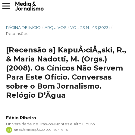
PÁGINA DE INÍCIO
/
ARQUIVOS
/
VOL. 23 N.º 43 (2023)
/
Recensões
[Recensão a] KapuÅ›ciÅ„ski, R.,
& Maria Nadotti, M. (Orgs.)
(2008). Os Cínicos Não Servem
Para Este Ofício. Conversas
sobre o Bom Jornalismo.
Relógio D’Ãgua
Fábio Ribeiro
Universidade de Trás-os-Montes e Alto Douro
https://orcid.org/0000-0001-8071-6145