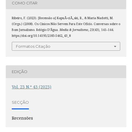
COMO CITAR
Ribeiro, F. (2023). [Recensão a] KapuÅ›ciÅ„ski, R., & Maria Nadotti, M.
(Orgs.) (2008). Os Cínicos Não Servem Para Este Ofício. Conversas sobre o
Bom Jornalismo. Relógio D’Ãgua.
Media & Jornalismo
,
23
(43), 141–144.
https://doi.org/10.14195/2183-5462_43_8
Formatos Citação
EDIÇÃO
Vol. 23 N.º 43 (2023)
SECÇÃO
Recensões