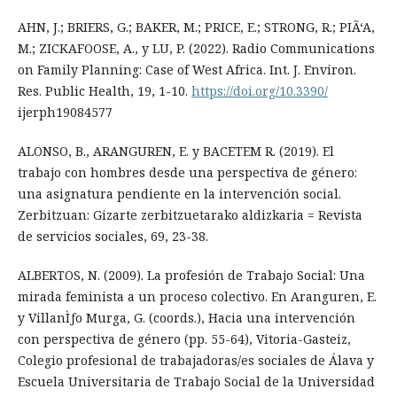
AHN, J.; BRIERS, G.; BAKER, M.; PRICE, E.; STRONG, R.; PIÃ‘A,
M.; ZICKAFOOSE, A., y LU, P. (2022). Radio Communications
on Family Planning: Case of West Africa. Int. J. Environ.
Res. Public Health, 19, 1-10.
https://doi.org/10.3390/
ijerph19084577
ALONSO, B., ARANGUREN, E. y BACETEM R. (2019). El
trabajo con hombres desde una perspectiva de género:
una asignatura pendiente en la intervención social.
Zerbitzuan: Gizarte zerbitzuetarako aldizkaria = Revista
de servicios sociales, 69, 23-38.
ALBERTOS, N. (2009). La profesión de Trabajo Social: Una
mirada feminista a un proceso colectivo. En Aranguren, E.
y VillanÌƒo Murga, G. (coords.), Hacia una intervención
con perspectiva de género (pp. 55-64), Vitoria-Gasteiz,
Colegio profesional de trabajadoras/es sociales de Álava y
Escuela Universitaria de Trabajo Social de la Universidad