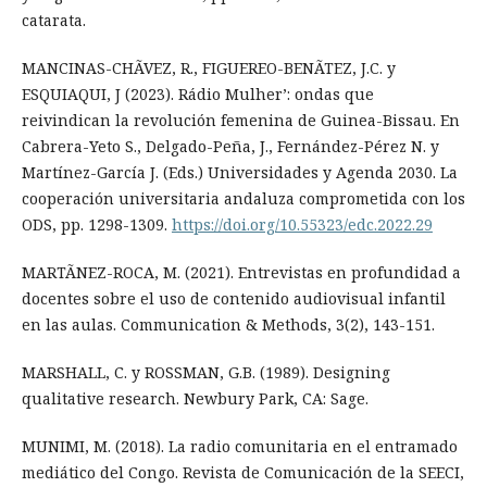
catarata.
MANCINAS-CHÃVEZ, R., FIGUEREO-BENÃTEZ, J.C. y
ESQUIAQUI, J (2023). Rádio Mulher’: ondas que
reivindican la revolución femenina de Guinea-Bissau. En
Cabrera-Yeto S., Delgado-Peña, J., Fernández-Pérez N. y
Martínez-García J. (Eds.) Universidades y Agenda 2030. La
cooperación universitaria andaluza comprometida con los
ODS, pp. 1298-1309.
https://doi.org/10.55323/edc.2022.29
MARTÃNEZ-ROCA, M. (2021). Entrevistas en profundidad a
docentes sobre el uso de contenido audiovisual infantil
en las aulas. Communication & Methods, 3(2), 143-151.
MARSHALL, C. y ROSSMAN, G.B. (1989). Designing
qualitative research. Newbury Park, CA: Sage.
MUNIMI, M. (2018). La radio comunitaria en el entramado
mediático del Congo. Revista de Comunicación de la SEECI,