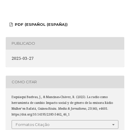
PDF (ESPAÑOL (ESPAÑA))
PUBLICADO
2025-03-27
COMO CITAR
Esquiaqui Buelvas, J., & Mancinas-Chávez, R. (2025). La radio como
herramienta de cambio: Impacto social y de género de la emisora Rádio
Mulher’en Bafatá, Guinea-Bisáu.
Media & Jornalismo
,
25
(46), e4601.
https://doi.org/10.14195/2183-5462_46_1
Formatos Citação