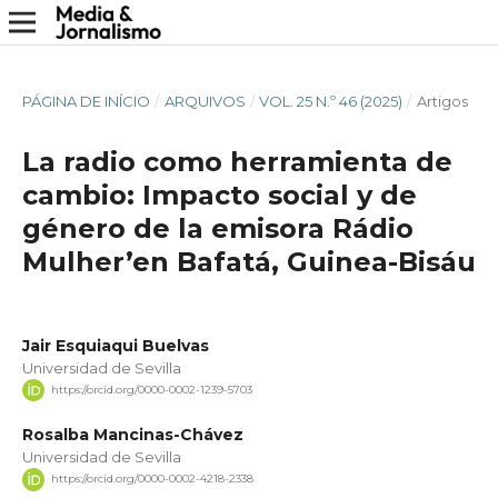
PÁGINA DE INÍCIO
/
ARQUIVOS
/
VOL. 25 N.º 46 (2025)
/
Artigos
La radio como herramienta de
cambio: Impacto social y de
género de la emisora Rádio
Mulher’en Bafatá, Guinea-Bisáu
Jair Esquiaqui Buelvas
Universidad de Sevilla
https://orcid.org/0000-0002-1239-5703
Rosalba Mancinas-Chávez
Universidad de Sevilla
https://orcid.org/0000-0002-4218-2338