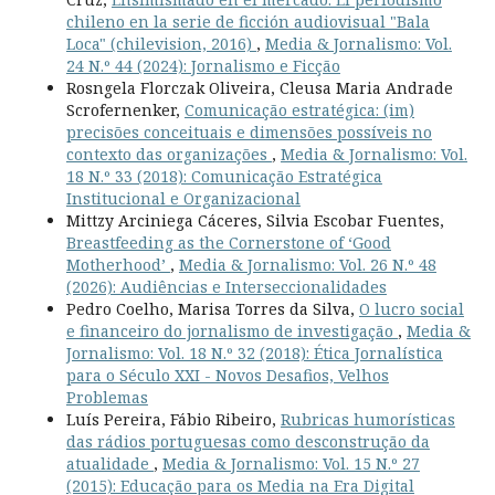
chileno en la serie de ficción audiovisual "Bala
Loca" (chilevision, 2016)
,
Media & Jornalismo: Vol.
24 N.º 44 (2024): Jornalismo e Ficção
Rosngela Florczak Oliveira, Cleusa Maria Andrade
Scrofernenker,
Comunicação estratégica: (im)
precisões conceituais e dimensões possíveis no
contexto das organizações
,
Media & Jornalismo: Vol.
18 N.º 33 (2018): Comunicação Estratégica
Institucional e Organizacional
Mittzy Arciniega Cáceres, Silvia Escobar Fuentes,
Breastfeeding as the Cornerstone of ‘Good
Motherhood’
,
Media & Jornalismo: Vol. 26 N.º 48
(2026): Audiências e Interseccionalidades
Pedro Coelho, Marisa Torres da Silva,
O lucro social
e financeiro do jornalismo de investigação
,
Media &
Jornalismo: Vol. 18 N.º 32 (2018): Ética Jornalística
para o Século XXI - Novos Desafios, Velhos
Problemas
Luís Pereira, Fábio Ribeiro,
Rubricas humorísticas
das rádios portuguesas como desconstrução da
atualidade
,
Media & Jornalismo: Vol. 15 N.º 27
(2015): Educação para os Media na Era Digital