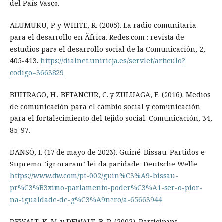
del País Vasco.
ALUMUKU, P. y WHITE, R. (2005). La radio comunitaria
para el desarrollo en Ãfrica. Redes.com : revista de
estudios para el desarrollo social de la Comunicación, 2,
405-413.
https://dialnet.unirioja.es/servlet/articulo?
codigo=3663829
BUITRAGO, H., BETANCUR, C. y ZULUAGA, E. (2016). Medios
de comunicación para el cambio social y comunicación
para el fortalecimiento del tejido social. Comunicación, 34,
85-97.
DANSÓ, I. (17 de mayo de 2023). Guiné-Bissau: Partidos e
Supremo "ignoraram" lei da paridade. Deutsche Welle.
https://www.dw.com/pt-002/guin%C3%A9-bissau-
pr%C3%B3ximo-parlamento-poder%C3%A1-ser-o-pior-
na-igualdade-de-g%C3%A9nero/a-65663944
DEWALT, K. M. y DEWALT, B. R. (2002). Participant