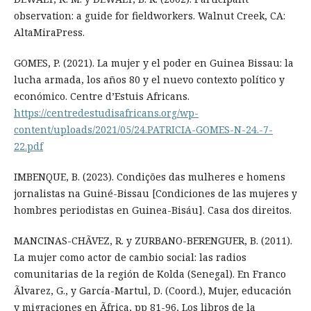
observation: a guide for fieldworkers. Walnut Creek, CA:
AltaMiraPress.
GOMES, P. (2021). La mujer y el poder en Guinea Bissau: la
lucha armada, los años 80 y el nuevo contexto político y
económico. Centre d’Estuis Africans.
https://centredestudisafricans.org/wp-
content/uploads/2021/05/24.PATRICIA-GOMES-N-24.-7-
22.pdf
IMBENQUE, B. (2023). Condições das mulheres e homens
jornalistas na Guiné-Bissau [Condiciones de las mujeres y
hombres periodistas en Guinea-Bisáu]. Casa dos direitos.
MANCINAS-CHÃVEZ, R. y ZURBANO-BERENGUER, B. (2011).
La mujer como actor de cambio social: las radios
comunitarias de la región de Kolda (Senegal). En Franco
Ãlvarez, G., y García-Martul, D. (Coord.), Mujer, educación
y migraciones en Ãfrica, pp 81-96, Los libros de la