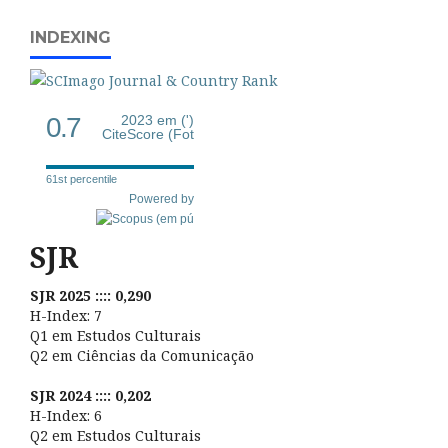
INDEXING
0.7
2023 em (')
CiteScore (Fot
61st percentile
Powered by
SJR
SJR 2025 :::: 0,290
H-Index: 7
Q1 em Estudos Culturais
Q2 em Ciências da Comunicação
SJR 2024 :::: 0,202
H-Index: 6
Q2 em Estudos Culturais