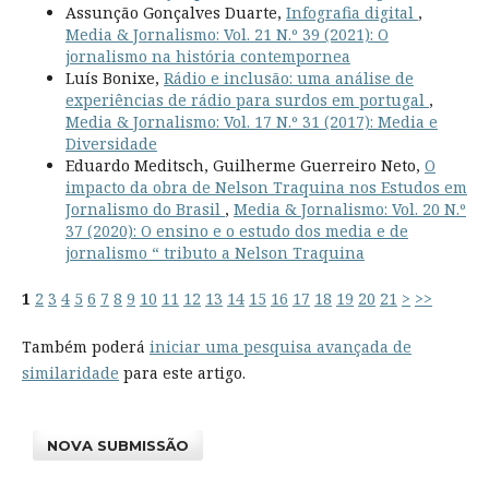
Assunção Gonçalves Duarte,
Infografia digital
,
Media & Jornalismo: Vol. 21 N.º 39 (2021): O
jornalismo na história contempornea
Luís Bonixe,
Rádio e inclusão: uma análise de
experiências de rádio para surdos em portugal
,
Media & Jornalismo: Vol. 17 N.º 31 (2017): Media e
Diversidade
Eduardo Meditsch, Guilherme Guerreiro Neto,
O
impacto da obra de Nelson Traquina nos Estudos em
Jornalismo do Brasil
,
Media & Jornalismo: Vol. 20 N.º
37 (2020): O ensino e o estudo dos media e de
jornalismo “ tributo a Nelson Traquina
1
2
3
4
5
6
7
8
9
10
11
12
13
14
15
16
17
18
19
20
21
>
>>
Também poderá
iniciar uma pesquisa avançada de
similaridade
para este artigo.
NOVA SUBMISSÃO