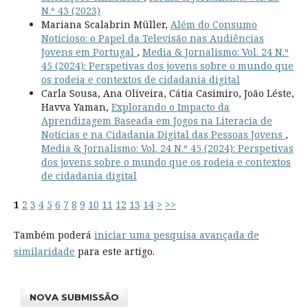
N.º 43 (2023)
Mariana Scalabrin Müller,
Além do Consumo
Noticioso: o Papel da Televisão nas Audiências
Jovens em Portugal
,
Media & Jornalismo: Vol. 24 N.º
45 (2024): Perspetivas dos jovens sobre o mundo que
os rodeia e contextos de cidadania digital
Carla Sousa, Ana Oliveira, Cátia Casimiro, João Léste,
Havva Yaman,
Explorando o Impacto da
Aprendizagem Baseada em Jogos na Literacia de
Notícias e na Cidadania Digital das Pessoas Jovens
,
Media & Jornalismo: Vol. 24 N.º 45 (2024): Perspetivas
dos jovens sobre o mundo que os rodeia e contextos
de cidadania digital
1
2
3
4
5
6
7
8
9
10
11
12
13
14
>
>>
Também poderá
iniciar uma pesquisa avançada de
similaridade
para este artigo.
NOVA SUBMISSÃO