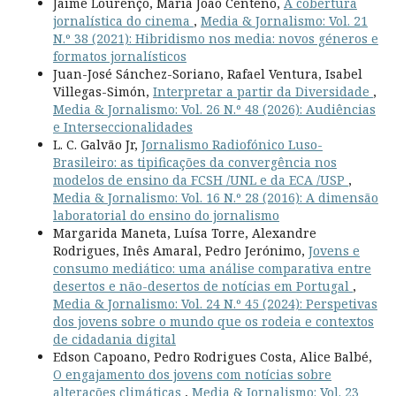
Jaime Lourenço, Maria João Centeno,
A cobertura
jornalística do cinema
,
Media & Jornalismo: Vol. 21
N.º 38 (2021): Hibridismo nos media: novos géneros e
formatos jornalísticos
Juan-José Sánchez-Soriano, Rafael Ventura, Isabel
Villegas-Simón,
Interpretar a partir da Diversidade
,
Media & Jornalismo: Vol. 26 N.º 48 (2026): Audiências
e Interseccionalidades
L. C. Galvão Jr,
Jornalismo Radiofónico Luso-
Brasileiro: as tipificações da convergência nos
modelos de ensino da FCSH /UNL e da ECA /USP
,
Media & Jornalismo: Vol. 16 N.º 28 (2016): A dimensão
laboratorial do ensino do jornalismo
Margarida Maneta, Luísa Torre, Alexandre
Rodrigues, Inês Amaral, Pedro Jerónimo,
Jovens e
consumo mediático: uma análise comparativa entre
desertos e não-desertos de notícias em Portugal
,
Media & Jornalismo: Vol. 24 N.º 45 (2024): Perspetivas
dos jovens sobre o mundo que os rodeia e contextos
de cidadania digital
Edson Capoano, Pedro Rodrigues Costa, Alice Balbé,
O engajamento dos jovens com notícias sobre
alterações climáticas
,
Media & Jornalismo: Vol. 23