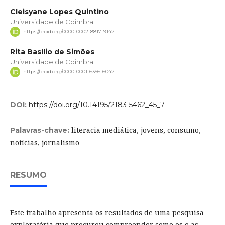
Cleisyane Lopes Quintino
Universidade de Coimbra
https://orcid.org/0000-0002-8817-9142
Rita Basílio de Simões
Universidade de Coimbra
https://orcid.org/0000-0001-6356-6042
DOI:
https://doi.org/10.14195/2183-5462_45_7
literacia mediática, jovens, consumo,
Palavras-chave:
notícias, jornalismo
RESUMO
Este trabalho apresenta os resultados de uma pesquisa
exploratória que procurou compreender como os e as