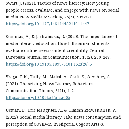
Swart, J. (2021). Tactics of news literacy: How young
people access, evaluate, and engage with news on social
media. New Media & Society, 25(3), 505-521.
https://doi.org/10.1177/14614448211011447
Suminas, A., & Jastramskis, D. (2020). The importance of
media literacy education: How Lithuanian students
evaluate online news content credibility. Central
European Journal of Communication, 13(2), 230-248.
https://doi.org/10.19195/1899-5101.13.2(26).5
Vraga, E. K., Tully, M., Maksl, A., Craft, S., & Ashley, S.
(2021). Theorizing News Literacy Behaviors.
Communication Theory, 31(1), 1-21.
https://doi.org/10.1093/ct/qtaa005
Usman, B., Eric Msughter, A., & Olaitan Ridwanullah, A.
(2022). Social media literacy: Fake news consumption and
perception of COVID-19 in Nigeria. Cogent Arts &