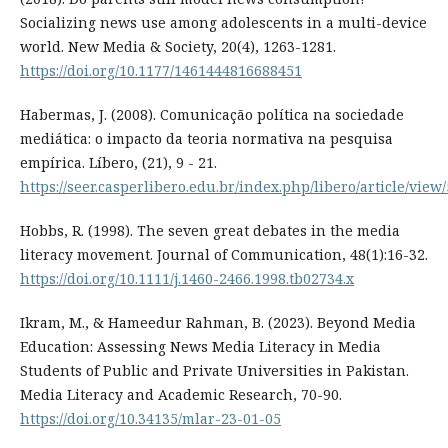
Socializing news use among adolescents in a multi-device
world. New Media & Society, 20(4), 1263-1281.
https://doi.org/10.1177/1461444816688451
Habermas, J. (2008). Comunicação política na sociedade
mediática: o impacto da teoria normativa na pesquisa
empírica. Líbero, (21), 9 - 21.
https://seer.casperlibero.edu.br/index.php/libero/article/view
Hobbs, R. (1998). The seven great debates in the media
literacy movement. Journal of Communication, 48(1):16-32.
https://doi.org/10.1111/j.1460-2466.1998.tb02734.x
Ikram, M., & Hameedur Rahman, B. (2023). Beyond Media
Education: Assessing News Media Literacy in Media
Students of Public and Private Universities in Pakistan.
Media Literacy and Academic Research, 70-90.
https://doi.org/10.34135/mlar-23-01-05