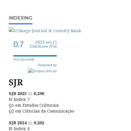
INDEXING
0.7
2023 em (')
CiteScore (Fot
61st percentile
Powered by
SJR
SJR 2025 :::: 0,290
H-Index: 7
Q1 em Estudos Culturais
Q2 em Ciências da Comunicação
SJR 2024 :::: 0,202
H-Index: 6