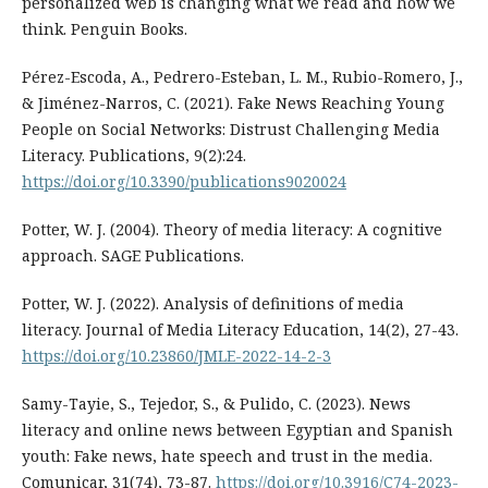
personalized web is changing what we read and how we
think. Penguin Books.
Pérez-Escoda, A., Pedrero-Esteban, L. M., Rubio-Romero, J.,
& Jiménez-Narros, C. (2021). Fake News Reaching Young
People on Social Networks: Distrust Challenging Media
Literacy. Publications, 9(2):24.
https://doi.org/10.3390/publications9020024
Potter, W. J. (2004). Theory of media literacy: A cognitive
approach. SAGE Publications.
Potter, W. J. (2022). Analysis of definitions of media
literacy. Journal of Media Literacy Education, 14(2), 27-43.
https://doi.org/10.23860/JMLE-2022-14-2-3
Samy-Tayie, S., Tejedor, S., & Pulido, C. (2023). News
literacy and online news between Egyptian and Spanish
youth: Fake news, hate speech and trust in the media.
Comunicar, 31(74), 73-87.
https://doi.org/10.3916/C74-2023-