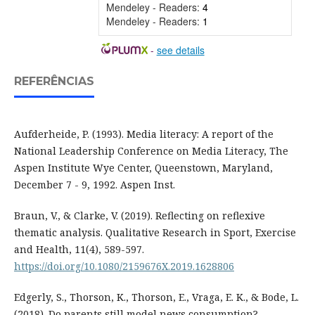
Mendeley - Readers:
4
Mendeley - Readers:
1
-
see details
REFERÊNCIAS
Aufderheide, P. (1993). Media literacy: A report of the
National Leadership Conference on Media Literacy, The
Aspen Institute Wye Center, Queenstown, Maryland,
December 7 - 9, 1992. Aspen Inst.
Braun, V., & Clarke, V. (2019). Reflecting on reflexive
thematic analysis. Qualitative Research in Sport, Exercise
and Health, 11(4), 589-597.
https://doi.org/10.1080/2159676X.2019.1628806
Edgerly, S., Thorson, K., Thorson, E., Vraga, E. K., & Bode, L.
(2018). Do parents still model news consumption?