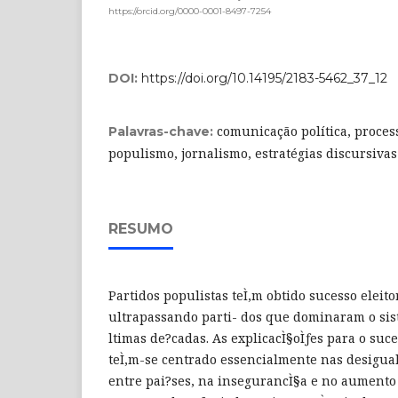
https://orcid.org/0000-0001-8497-7254
DOI:
https://doi.org/10.14195/2183-5462_37_12
comunicação política, proces
Palavras-chave:
populismo, jornalismo, estratégias discursivas
RESUMO
Partidos populistas teÌ‚m obtido sucesso eleit
ultrapassando parti- dos que dominaram o sis
ltimas de?cadas. As explicacÌ§oÌƒes para o suc
teÌ‚m-se centrado essencialmente nas desigua
entre pai?ses, na insegurancÌ§a e no aumento 