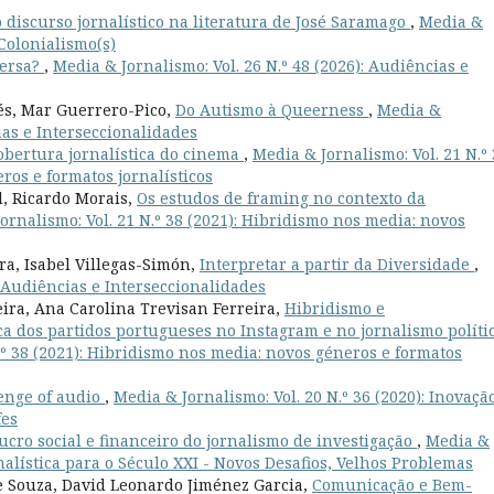
 discurso jornalístico na literatura de José Saramago
,
Media &
 Colonialismo(s)
versa?
,
Media & Jornalismo: Vol. 26 N.º 48 (2026): Audiências e
és, Mar Guerrero-Pico,
Do Autismo à Queerness
,
Media &
cias e Interseccionalidades
obertura jornalística do cinema
,
Media & Jornalismo: Vol. 21 N.º
ros e formatos jornalísticos
, Ricardo Morais,
Os estudos de framing no contexto da
ornalismo: Vol. 21 N.º 38 (2021): Hibridismo nos media: novos
ra, Isabel Villegas-Simón,
Interpretar a partir da Diversidade
,
: Audiências e Interseccionalidades
eira, Ana Carolina Trevisan Ferreira,
Hibridismo e
a dos partidos portugueses no Instagram e no jornalismo políti
.º 38 (2021): Hibridismo nos media: novos géneros e formatos
enge of audio
,
Media & Jornalismo: Vol. 20 N.º 36 (2020): Inovaçã
fes
ucro social e financeiro do jornalismo de investigação
,
Media &
ornalística para o Século XXI - Novos Desafios, Velhos Problemas
de Souza, David Leonardo Jiménez Garcia,
Comunicação e Bem-