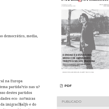
so democrático, media,
oral na Europa
PDF
tema partida?rio nas u?
esso destes partidos
ldades eco- no?micas
PUBLICADO
da imigracÌ§aÌƒo e do