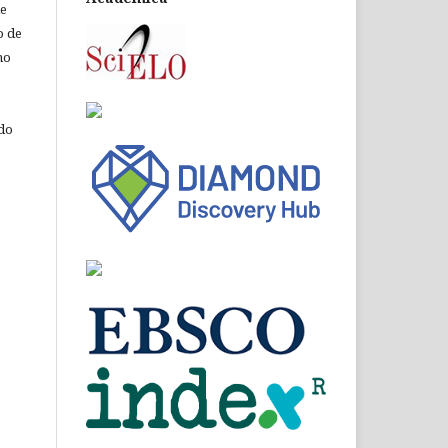
de
o de
ho
 do