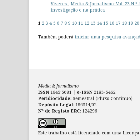
Viveres
,
Media & Jornalismo: Vol. 23 N.
investigação e na prática
1
2
3
4
5
6
7
8
9
10
11
12
13
14
15
16
17
18
19
20
Também poderá
iniciar uma pesquisa avançad
Media & Jornalismo
ISSN
1645‘5681 |
e-ISSN
2183-5462
Peridiocidade:
Semestral (Fluxo Contínuo)
Depósito Legal
: 186314/02
Nº de Registo ERC
: 124296
Este trabalho está licenciado com uma Licenç