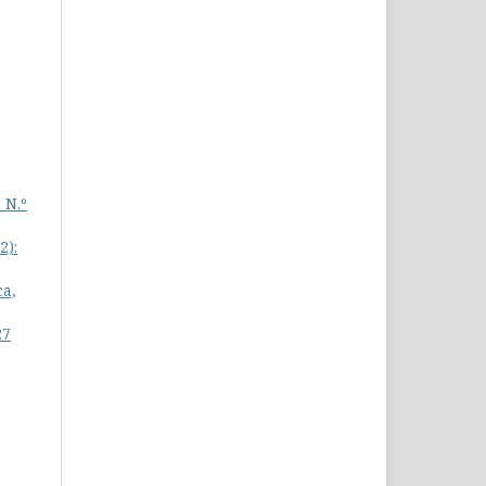
 N.º
2):
ca,
27