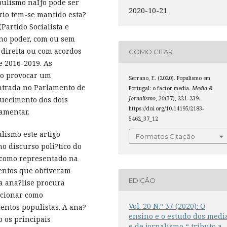
pulismo naÌƒo pode ser
2020-10-21
rio tem-se mantido esta?
Partido Socialista e
 no poder, com ou sem
 direita ou com acordos
COMO CITAR
e 2016-2019. As
udo provocar um
Serrano, E. (2020). Populismo em
entrada no Parlamento de
Portugal: o factor media.
Media &
Jornalismo
,
20
(37), 221–239.
aquecimento dos dois
https://doi.org/10.14195/2183-
lamentar.
5462_37_12
lismo este artigo
Formatos Citação
o discurso poli?tico do
l como representado na
mentos que obtiveram
EDIÇÃO
a ana?lise procura
ncionar como
Vol. 20 N.º 37 (2020): O
entos populistas. A ana?
ensino e o estudo dos medi
o os principais
e de jornalismo “ tributo a