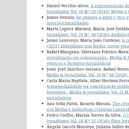
Daniel Vecchio Alves,
A representação do
Jornalismo: Vol. 16 N.º 29 (2016): Média e
James Dennis,
De passivo a ativo e vice-
Interseccionalidades
Marta Lopera-Mármol, María-José Establ
Jornalismo: Vol. 26 N.º 48 (2026): Audiên
Jaime Lourenço, Maria João Centeno,
A c
(2021): Hibridismo nos media: novos géne
Rafael Mangana, Valeriano Piñeiro-Naval
investigação em comunicação
,
Media & J
géneros e formatos jornalísticos
Juan-José Sánchez-Soriano, Rafael Ventu
Media & Jornalismo: Vol. 26 N.º 48 (2026)
Carla Maria Baptista, Allan Herison Ferr
transmedialidade na comunicação polític
televisivo
,
Media & Jornalismo: Vol. 21 N
jornalísticos
Ana Sofia Paiva, Ricardo Morais,
The rev
nos Media e Indústrias Criativas Limítro
Pedro Coelho, Marisa Torres da Silva,
O l
Jornalismo: Vol. 18 N.º 32 (2018): Ética J
Ãngela Garcés Montoya, Juliana Salles 