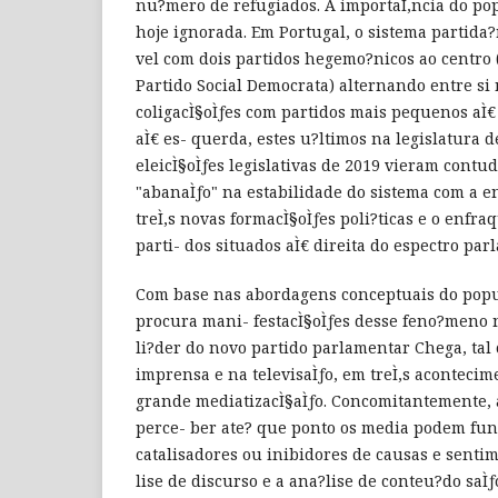
nu?mero de refugiados. A importaÌ‚ncia do po
hoje ignorada. Em Portugal, o sistema partida?
vel com dois partidos hegemo?nicos ao centro (
Partido Social Democrata) alternando entre si
coligacÌ§oÌƒes com partidos mais pequenos aÌ€
aÌ€ es- querda, estes u?ltimos na legislatura d
eleicÌ§oÌƒes legislativas de 2019 vieram cont
"abanaÌƒo" na estabilidade do sistema com a 
treÌ‚s novas formacÌ§oÌƒes poli?ticas e o enfr
parti- dos situados aÌ€ direita do espectro par
Com base nas abordagens conceptuais do popu
procura mani- festacÌ§oÌƒes desse feno?meno n
li?der do novo partido parlamentar Chega, ta
imprensa e na televisaÌƒo, em treÌ‚s aconteci
grande mediatizacÌ§aÌƒo. Concomitantemente, 
perce- ber ate? que ponto os media podem fu
catalisadores ou inibidores de causas e sentim
lise de discurso e a ana?lise de conteu?do saÌƒ