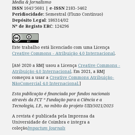
Media & Jornalismo
ISSN
1645‘5681 |
e-ISSN
2183-5462
Peridiocidade:
Semestral (Fluxo Contínuo)
Depósito Legal
: 186314/02
Nº de Registo ERC
: 124296
Este trabalho está licenciado com uma Licença
Creative Commons - Atribuição 4.0 Internacional
.
[Até 2020 a RMJ usou a Licença
Creative Commons -
Atribuição 4.0 Internacional
. Em 2021, a RMJ
começou a usar a
Creative Commons Atribuição-
NãoComercial 4.0 Internacional.
]
Esta publicação é financiada por fundos nacionais
através da FCT “ Fundação para a Ciência e a
Tecnologia, I.P., no mbito do projeto UID/5021/2025
A revista é publicada pela Imprensa da
Universidade de Coimbra e integra a
coleção
Impactum Journals