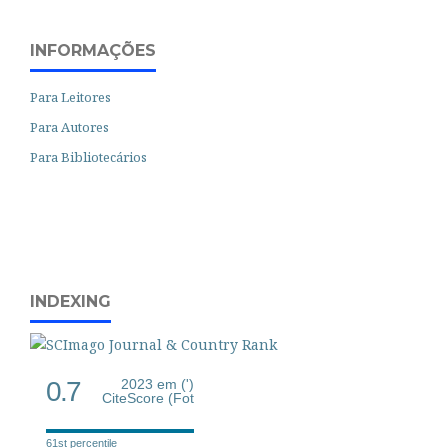
INFORMAÇÕES
Para Leitores
Para Autores
Para Bibliotecários
INDEXING
0.7
2023 em (')
CiteScore (Fot
61st percentile