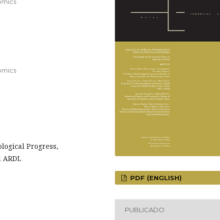
omics
omics
ological Progress,
l ARDL
PDF (ENGLISH)
PUBLICADO