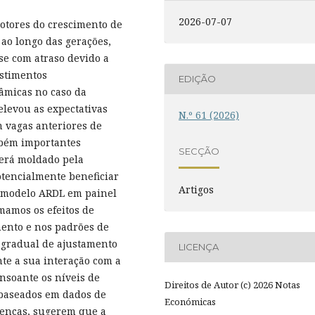
2026-07-07
motores do crescimento de
ao longo das gerações,
se com atraso devido a
estimentos
EDIÇÃO
âmicas no caso da
 elevou as expectativas
N.º 61 (2026)
 vagas anteriores de
mbém importantes
SECÇÃO
erá moldado pela
otencialmente beneficiar
Artigos
m modelo ARDL em painel
mamos os efeitos de
mento e nos padrões de
 gradual de ajustamento
LICENÇA
te a sua interação com a
onsoante os níveis de
Direitos de Autor (c) 2026 Notas
, baseados em dados de
Económicas
enças, sugerem que a