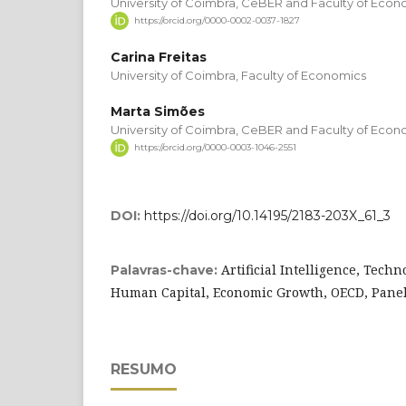
University of Coimbra, CeBER and Faculty of Econ
https://orcid.org/0000-0002-0037-1827
Carina Freitas
University of Coimbra, Faculty of Economics
Marta Simões
University of Coimbra, CeBER and Faculty of Econ
https://orcid.org/0000-0003-1046-2551
DOI:
https://doi.org/10.14195/2183-203X_61_3
Artificial Intelligence, Techn
Palavras-chave:
Human Capital, Economic Growth, OECD, Pane
RESUMO