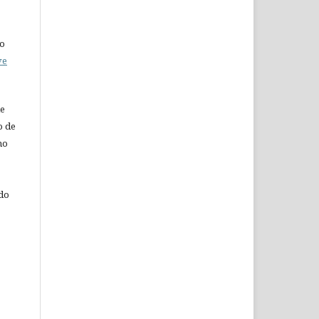
do
ve
de
o de
ho
 do