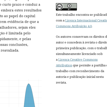
e curto prazo e conduz a
, embora estes resultados
Este trabalho encontra-se publica
o ao papel do capital
com a
Licença Internacional Creati
cem evidência de que a
Commons Atribuição 4.0
.
balhadores, sejam eles
ção é limitada pelo
Os autores conservam os direitos 
apidamente, e pelas
autor e concedem à revista o direit
nossas conclusões,
primeira publicação, com o trabal
 reavaliada.
simultaneamente licenciado sob
a
Licença Creative Commons
Attribution
que permite a partilha
trabalho com reconhecimento da
autoria e publicação inicial nesta
revista.