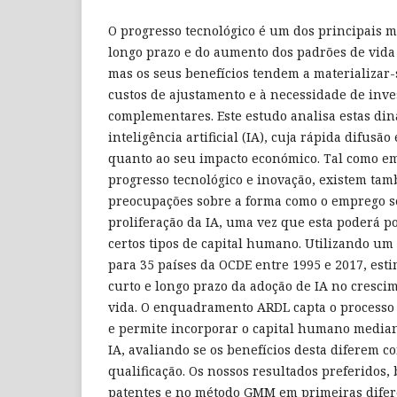
O progresso tecnológico é um dos principais 
longo prazo e do aumento dos padrões de vida 
mas os seus benefícios tendem a materializar-
custos de ajustamento e à necessidade de inv
complementares. Este estudo analisa estas din
inteligência artificial (IA), cuja rápida difusão
quanto ao seu impacto económico. Tal como em
progresso tecnológico e inovação, existem ta
preocupações sobre a forma como o emprego s
proliferação da IA, uma vez que esta poderá p
certos tipos de capital humano. Utilizando u
para 35 países da OCDE entre 1995 e 2017, esti
curto e longo prazo da adoção de IA no cresci
vida. O enquadramento ARDL capta o processo
e permite incorporar o capital humano median
IA, avaliando se os benefícios desta diferem c
qualificação. Os nossos resultados preferidos
patentes e no método GMM em primeiras difer