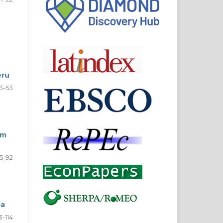
eru
3-53
um
5-92
ia
3-114