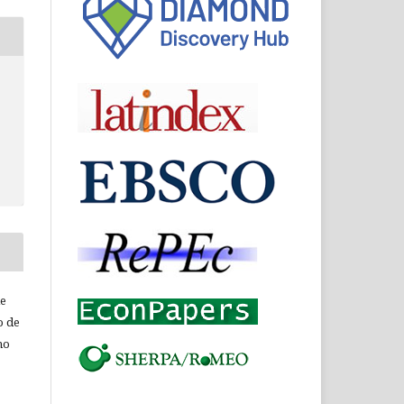
de
o de
ho